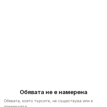
Skip to content
Обявата не е намерена
Обявата, която търсите, не съществува или е
премахната.