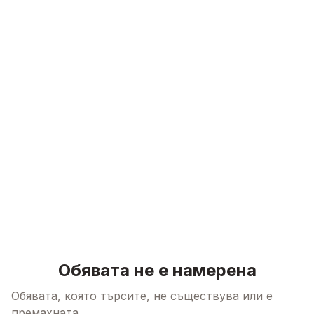
Skip to content
Обявата не е намерена
Обявата, която търсите, не съществува или е
премахната.