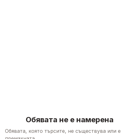
Skip to content
Обявата не е намерена
Обявата, която търсите, не съществува или е
премахната.