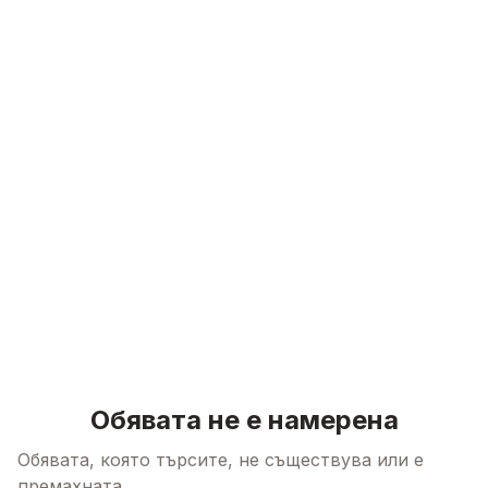
Skip to content
Обявата не е намерена
Обявата, която търсите, не съществува или е
премахната.