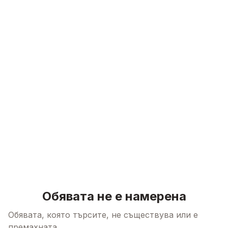
Skip to content
Обявата не е намерена
Обявата, която търсите, не съществува или е
премахната.