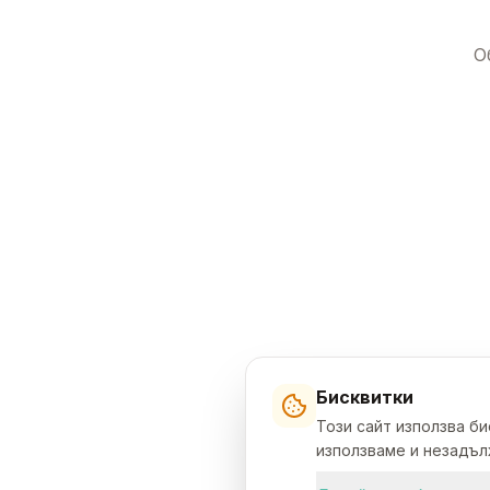
О
Бисквитки
Този сайт използва б
използваме и незадълж