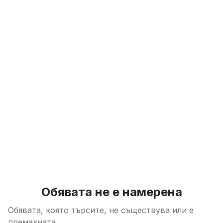
Skip to content
Обявата не е намерена
Обявата, която търсите, не съществува или е
премахната.