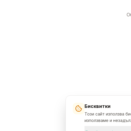
О
Бисквитки
Този сайт използва б
използваме и незадълж