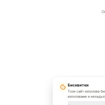
О
Бисквитки
Този сайт използва б
използваме и незадълж