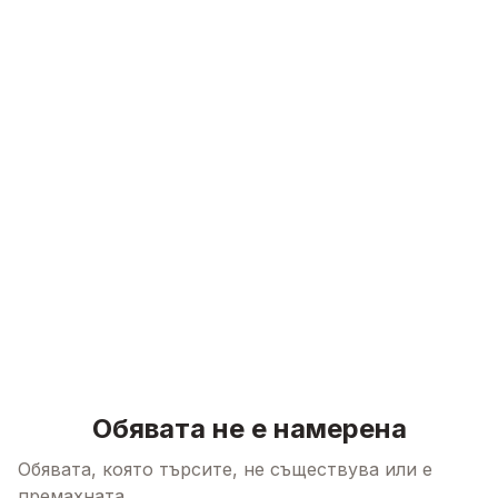
Skip to content
Обявата не е намерена
Обявата, която търсите, не съществува или е
премахната.