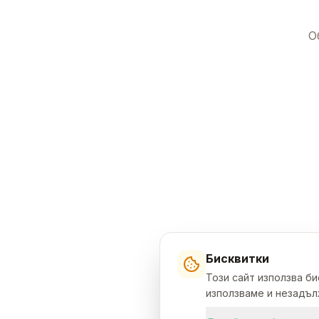
О
Бисквитки
Този сайт използва б
използваме и незадълж