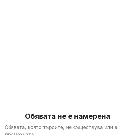
Skip to content
Обявата не е намерена
Обявата, която търсите, не съществува или е
премахната.