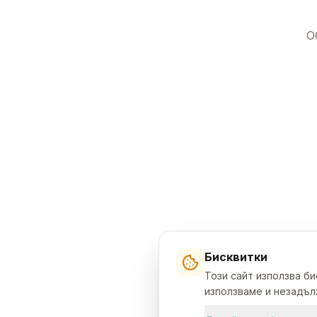
О
Бисквитки
Този сайт използва б
използваме и незадълж