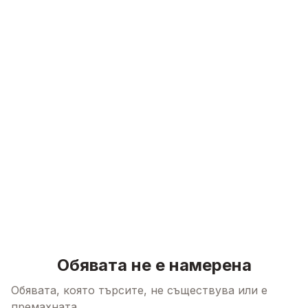
Skip to content
Обявата не е намерена
Обявата, която търсите, не съществува или е
премахната.