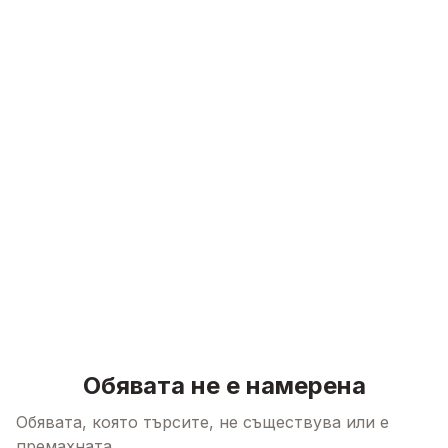
Skip to content
Обявата не е намерена
Обявата, която търсите, не съществува или е
премахната.