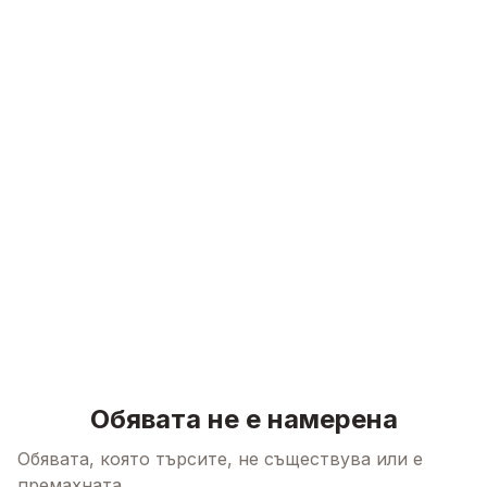
Skip to content
Обявата не е намерена
Обявата, която търсите, не съществува или е
премахната.