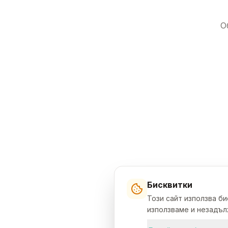
О
Бисквитки
Този сайт използва б
използваме и незадълж