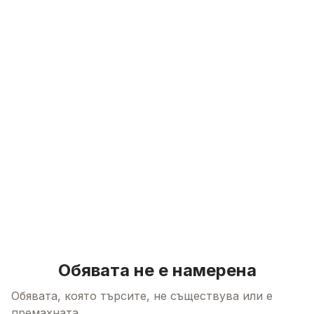
Skip to content
Обявата не е намерена
Обявата, която търсите, не съществува или е
премахната.