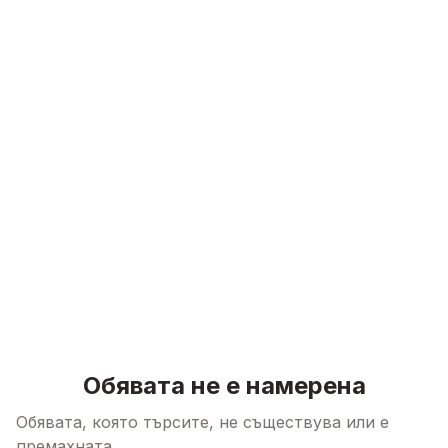
Skip to content
Обявата не е намерена
Обявата, която търсите, не съществува или е
премахната.