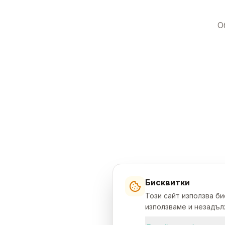
О
Бисквитки
Този сайт използва б
използваме и незадълж