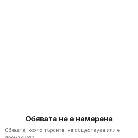
Skip to content
Обявата не е намерена
Обявата, която търсите, не съществува или е
премахната.