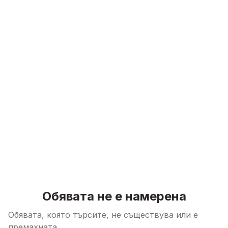
Skip to content
Обявата не е намерена
Обявата, която търсите, не съществува или е
премахната.