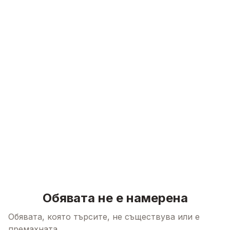
Skip to content
Обявата не е намерена
Обявата, която търсите, не съществува или е
премахната.