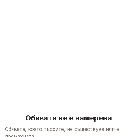
Skip to content
Обявата не е намерена
Обявата, която търсите, не съществува или е
премахната.