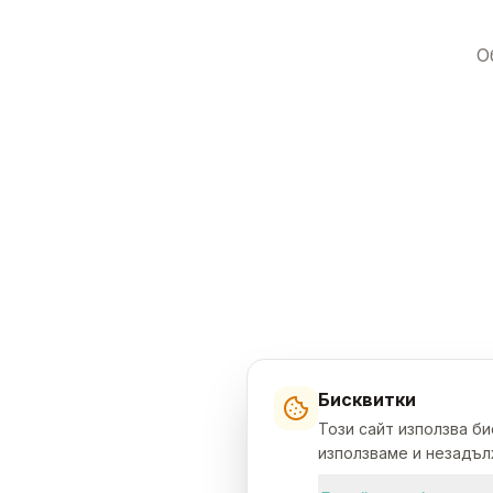
О
Бисквитки
Този сайт използва б
използваме и незадълж