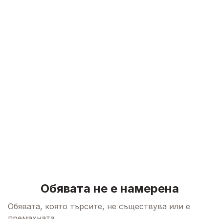
Skip to content
Обявата не е намерена
Обявата, която търсите, не съществува или е
премахната.