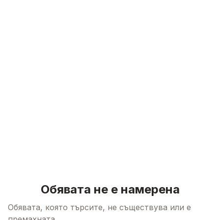
Skip to content
Обявата не е намерена
Обявата, която търсите, не съществува или е
премахната.