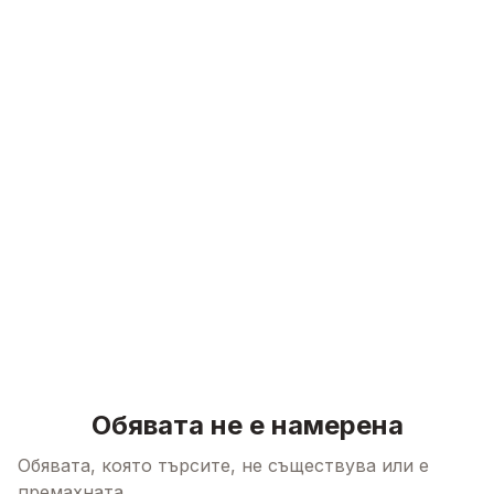
Skip to content
Обявата не е намерена
Обявата, която търсите, не съществува или е
премахната.