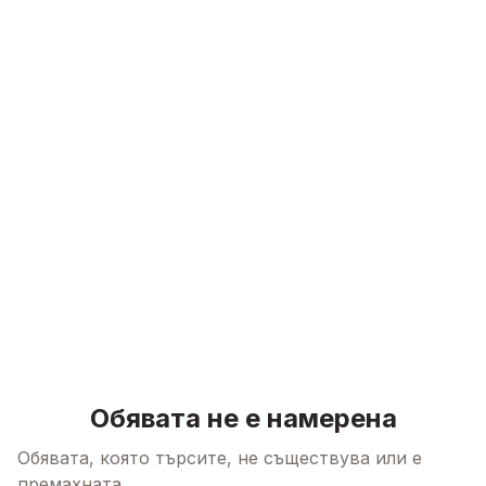
Skip to content
Обявата не е намерена
Обявата, която търсите, не съществува или е
премахната.