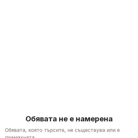
Skip to content
Обявата не е намерена
Обявата, която търсите, не съществува или е
премахната.