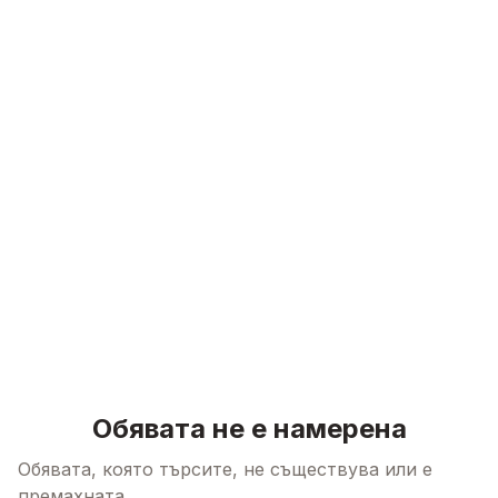
Skip to content
Обявата не е намерена
Обявата, която търсите, не съществува или е
премахната.