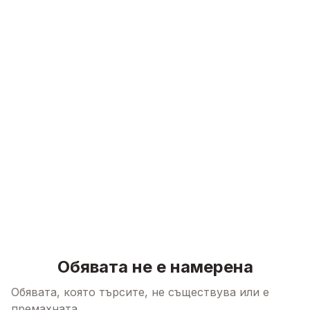
Skip to content
Обявата не е намерена
Обявата, която търсите, не съществува или е
премахната.