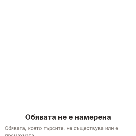
Skip to content
Обявата не е намерена
Обявата, която търсите, не съществува или е
премахната.