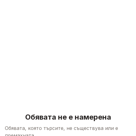
Skip to content
Обявата не е намерена
Обявата, която търсите, не съществува или е
премахната.