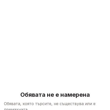
Skip to content
Обявата не е намерена
Обявата, която търсите, не съществува или е
премахната.