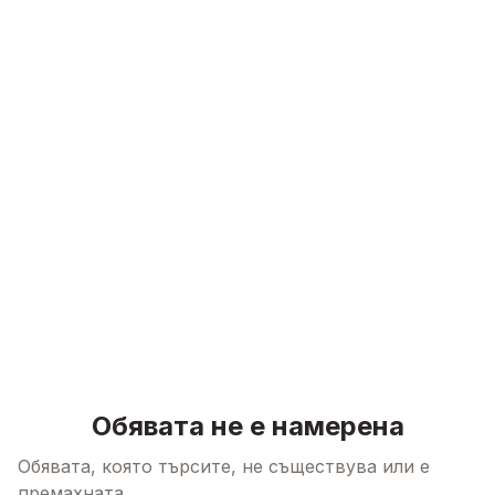
Skip to content
Обявата не е намерена
Обявата, която търсите, не съществува или е
премахната.