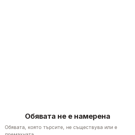
Skip to content
Обявата не е намерена
Обявата, която търсите, не съществува или е
премахната.