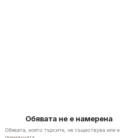
Skip to content
Обявата не е намерена
Обявата, която търсите, не съществува или е
премахната.