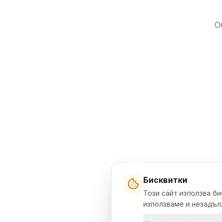
О
Бисквитки
Този сайт използва б
използваме и незадълж