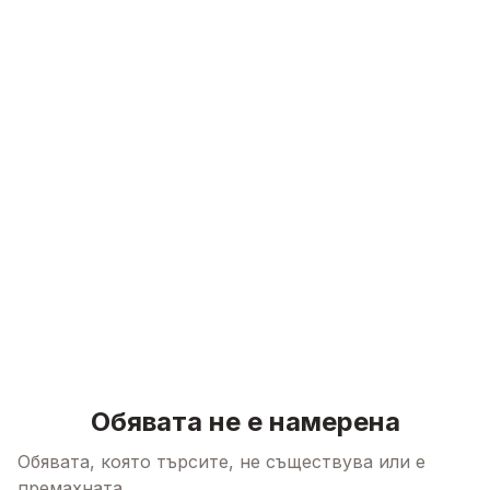
Skip to content
Обявата не е намерена
Обявата, която търсите, не съществува или е
премахната.