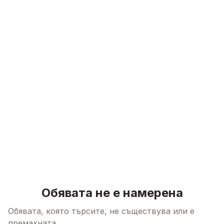
Skip to content
Обявата не е намерена
Обявата, която търсите, не съществува или е
премахната.