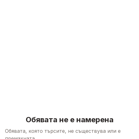
Skip to content
Обявата не е намерена
Обявата, която търсите, не съществува или е
премахната.