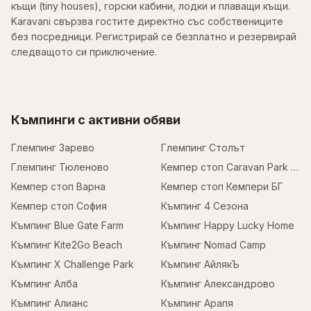
къщи (tiny houses), горски кабини, лодки и плаващи къщи.
Karavani свързва гостите директно със собствениците
без посредници. Регистрирай се безплатно и резервирай
следващото си приключение.
Къмпинги с активни обяви
Глемпинг Зарево
Глемпинг Столът
Глемпинг Тюленово
Кемпер стоп Caravan Park Sofia
Кемпер стоп Варна
Кемпер стоп Кемпери БГ
Кемпер стоп София
Къмпинг 4 Сезона
Къмпинг Blue Gate Farm
Къмпинг Happy Lucky Home
Къмпинг Kite2Go Beach
Къмпинг Nomad Camp
Къмпинг X Challenge Park
Къмпинг АйлякЪ
Къмпинг Алба
Къмпинг Александрово
Къмпинг Алианс
Къмпинг Арапя