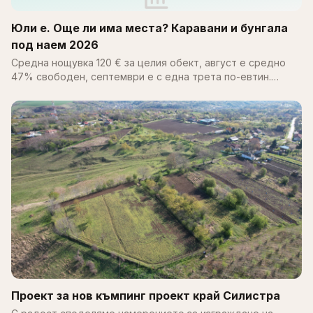
Юли е. Още ли има места? Каравани и бунгала
под наем 2026
Средна нощувка 120 € за целия обект, август е средно
47% свободен, септември е с една трета по-евтин.
Пълен справочник за цените, наличността и къмпингите
по Черноморието 2026.
Проект за нов къмпинг проект край Силистра