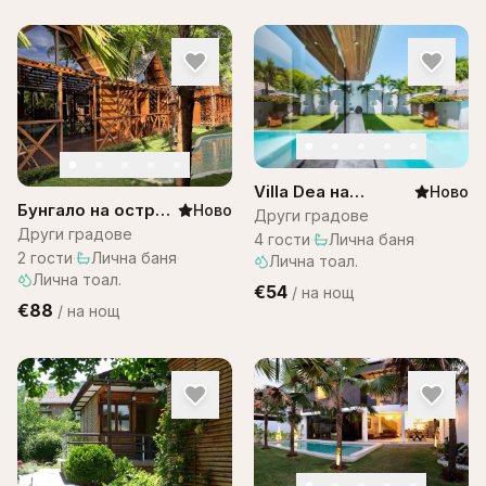
Villa Dea на
Ново
Бунгало на остров
Ново
Остров Бали
Други градове
Бали в комплекс
Други градове
4
гости
·
Лична баня
·
Bali Lagoon
2
гости
·
Лична баня
·
Лична тоал.
Лична тоал.
€54
/
на нощ
€88
/
на нощ