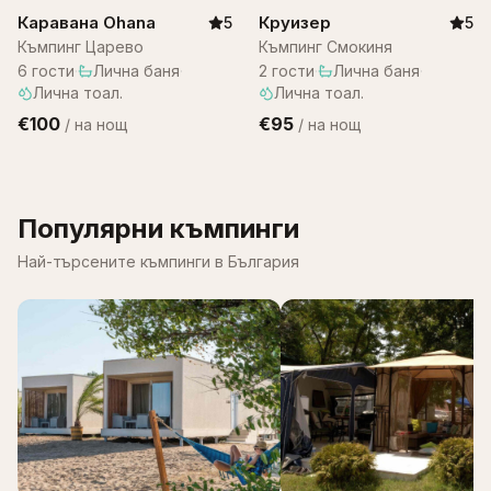
Каравана Ohana
Круизер
5
5
Къмпинг Царево
Къмпинг Смокиня
6
гости
·
Лична баня
·
2
гости
·
Лична баня
·
Лична тоал.
Лична тоал.
€100
€95
/
на нощ
/
на нощ
Популярни къмпинги
Най-търсените къмпинги в България