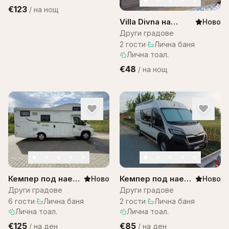
€123
/
на нощ
Villa Divna на
Ново
Остров Бали
Други градове
2
гости
·
Лична баня
·
Лична тоал.
€48
/
на нощ
Кемпер под наем
Кемпер под наем
Ново
Ново
– Citroen
за двама
Други градове
Други градове
Campervan
6
гости
·
Лична баня
·
2
гости
·
Лична баня
·
Лична тоал.
Лична тоал.
€125
€85
/
на ден
/
на ден