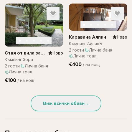
Каравана Алпин
Ново
Къмпинг АйлякЪ
2
гости
·
Лична баня
·
Стая от вила за
Ново
Лична тоал.
двама – къмпинг
Къмпинг Зора
€400
/
на нощ
Зора
2
гости
·
Лична баня
·
Лична тоал.
€100
/
на нощ
Виж всички обяви
→