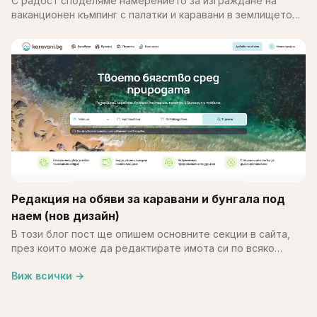
С радост споделяме намерението за изграждане на
ваканционен къмпинг с палатки и каравани в землището
на с. Калипетрово, община Силистра. Идеята е върху
терен…
Редакция на обяви за каравани и бунгала под
наем (нов дизайн)
В този блог пост ще опишем основните секции в сайта,
през които може да редактирате имота си по всяко
време. В края на май месец обновихме част от
Виж всички
→
системата…