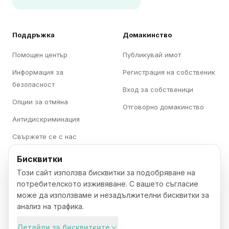
Поддръжка
Домакинство
Помощен център
Публикувай имот
Информация за
Регистрация на собственик
безопасност
Вход за собственици
Опции за отмяна
Отговорно домакинство
Антидискриминация
Свържете се с нас
Бисквитки
Категории
Karavani
Този сайт използва бисквитки за подобряване на
Къмпинги
За нас
потребителското изживяване. С вашето съгласие
може да използваме и незадължителни бисквитки за
Каравани
Кариери
анализ на трафика.
Бунгала
Преса
Детайли за бисквитките