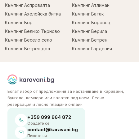
Къмпинг Аспровалта
Къмпинг Атлиман
Къмпинг Ахелойска битка
Къмпинг Батак
Къмпинг Бор
Къмпинг Боровец
Къмпинг Велико Търново
Къмпинг Верила
Къмпинг Весело село
Къмпинг Ветрен
Къмпинг Ветрен дол
Къмпинг Гардения
Богат избор от предложения за настаняване в каравани,
бунгала, кемпери или палатки под наем. Лесна
резервация и лесно плащане онлайн.
+359 899 964 872
Обадете се
contact@karavani.bg
Пишете ни