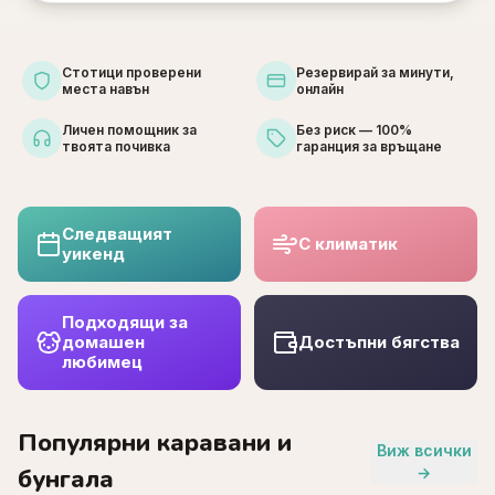
Стотици проверени
Резервирай за минути,
места навън
онлайн
Личен помощник за
Без риск — 100%
твоята почивка
гаранция за връщане
Следващият
С климатик
уикенд
Подходящи за
домашен
Достъпни бягства
любимец
Популярни каравани и
Виж всички
бунгала
→