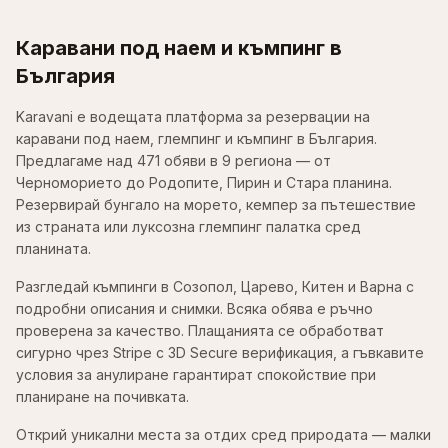
Каравани под наем и къмпинг в
България
Karavani е водещата платформа за резервации на
каравани под наем, глемпинг и къмпинг в България.
Предлагаме над 471 обяви в 9 региона — от
Черноморието до Родопите, Пирин и Стара планина.
Резервирай бунгало на морето, кемпер за пътешествие
из страната или луксозна глемпинг палатка сред
планината.
Разгледай къмпинги в Созопол, Царево, Китен и Варна с
подробни описания и снимки. Всяка обява е ръчно
проверена за качество. Плащанията се обработват
сигурно чрез Stripe с 3D Secure верификация, а гъвкавите
условия за анулиране гарантират спокойствие при
планиране на почивката.
Открий уникални места за отдих сред природата — малки