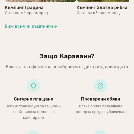
Къмпинг Градина
Къмпинг Златна рибка
Созопол и Черноморец
Созопол и Черноморец
Виж всички къмпинги
Защо Каравани?
Вашата платформа за незабравим отдих сред природата
Сигурно плащане
Проверени обяви
Всички транзакции са защитени
Всяка обява преминава
с най-висока степен на
проверка преди публикуване
криптиране