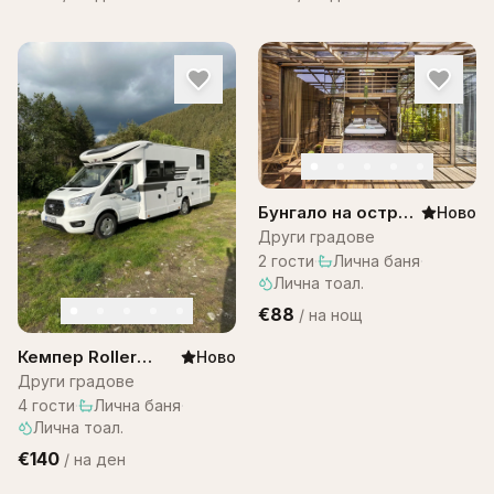
Бунгало на остров
Ново
Бали -Bungalow
Други градове
Bali WOW! A1
2
гости
·
Лична баня
·
Лична тоал.
€88
/
на нощ
Кемпер Roller
Ново
team 287
Други градове
4
гости
·
Лична баня
·
Лична тоал.
€140
/
на ден