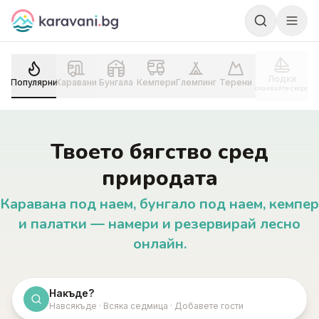
Skip to content
Лодки
Популярни
Каравани
Бунгала
Кемпери
Глемпинг
Терени
очаквайте скоро
Твоето бягство сред
природата
Каравана под наем, бунгало под наем, кемпер
и палатки — намери и резервирай лесно
онлайн.
Накъде?
Навсякъде · Всяка седмица · Добавете гости