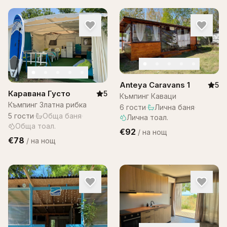
Anteya Caravans 1
5
Каравана Густо
5
Къмпинг Каваци
Къмпинг Златна рибка
6
гости
·
Лична баня
·
5
гости
·
Обща баня
·
Лична тоал.
Обща тоал.
€92
/
на нощ
€78
/
на нощ