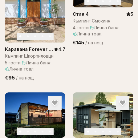
Стая 4
5
Къмпинг Смокиня
4
гости
·
Лична баня
·
Лична тоал.
€145
/
на нощ
Каравана Forever –
4.7
Шкорпиловци
Къмпинг Шкорпиловци
5
гости
·
Лична баня
·
Лична тоал.
€95
/
на нощ