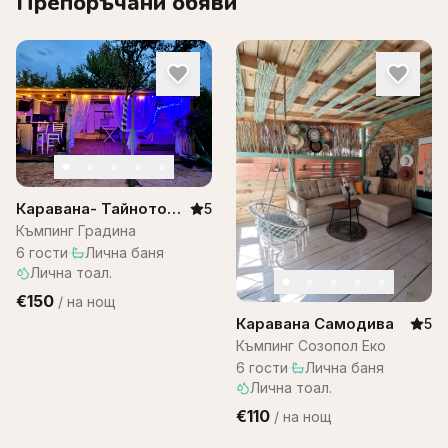
Препоръчани обяви
Каравана- Тайното
5
място, къмпинг
Къмпинг Градина
градина
6
гости
·
Лична баня
·
Лична тоал.
€150
/
на нощ
Каравана Самодива
5
Къмпинг Созопол Еко
6
гости
·
Лична баня
·
Лична тоал.
€110
/
на нощ