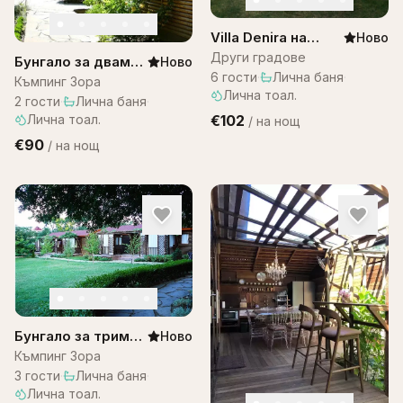
Villa Denira на
Ново
Остров Бали
Други градове
Бунгало за двама–
Ново
6
гости
·
Лична баня
·
къмпинг ЗОРА
Къмпинг Зора
Лична тоал.
2
гости
·
Лична баня
·
Лична тоал.
€102
/
на нощ
€90
/
на нощ
Бунгало за трима
Ново
– къмпинг Зора
Къмпинг Зора
3
гости
·
Лична баня
·
Лична тоал.