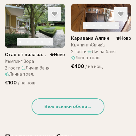
Каравана Алпин
Ново
Къмпинг АйлякЪ
2
гости
·
Лична баня
·
Стая от вила за
Ново
Лична тоал.
двама – къмпинг
Къмпинг Зора
€400
/
на нощ
Зора
2
гости
·
Лична баня
·
Лична тоал.
€100
/
на нощ
Виж всички обяви
→