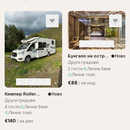
Бунгало на остров
Ново
Бали -Bungalow
Други градове
Bali WOW! A1
2
гости
·
Лична баня
·
Лична тоал.
€88
/
на нощ
Кемпер Roller
Ново
team 287
Други градове
4
гости
·
Лична баня
·
Лична тоал.
€140
/
на ден