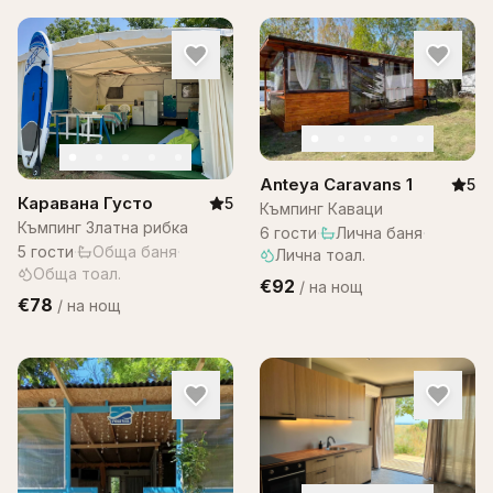
Anteya Caravans 1
5
Каравана Густо
5
Къмпинг Каваци
Къмпинг Златна рибка
6
гости
·
Лична баня
·
5
гости
·
Обща баня
·
Лична тоал.
Обща тоал.
€92
/
на нощ
€78
/
на нощ