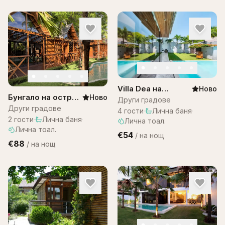
Villa Dea на
Ново
Бунгало на остров
Ново
Остров Бали
Други градове
Бали в комплекс
Други градове
4
гости
·
Лична баня
·
Bali Lagoon
2
гости
·
Лична баня
·
Лична тоал.
Лична тоал.
€54
/
на нощ
€88
/
на нощ