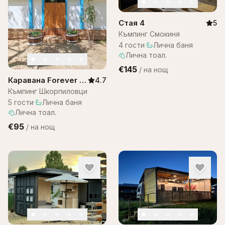
Стая 4
5
Къмпинг Смокиня
4
гости
·
Лична баня
·
Лична тоал.
€145
/
на нощ
Каравана Forever –
4.7
Шкорпиловци
Къмпинг Шкорпиловци
5
гости
·
Лична баня
·
Лична тоал.
€95
/
на нощ