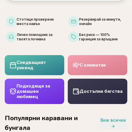
Стотици проверени
Резервирай за минути,
места навън
онлайн
Личен помощник за
Без риск — 100%
твоята почивка
гаранция за връщане
Следващият
С климатик
уикенд
Подходящи за
домашен
Достъпни бягства
любимец
Популярни каравани и
Виж всички
бунгала
→