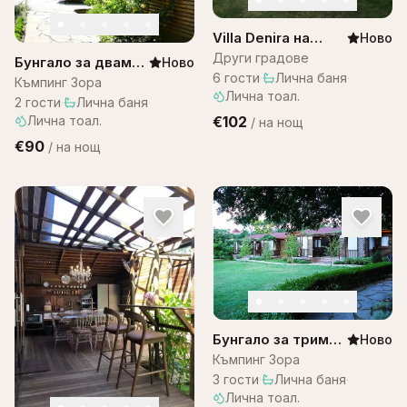
Villa Denira на
Ново
Остров Бали
Други градове
Бунгало за двама–
Ново
6
гости
·
Лична баня
·
къмпинг ЗОРА
Къмпинг Зора
Лична тоал.
2
гости
·
Лична баня
·
Лична тоал.
€102
/
на нощ
€90
/
на нощ
Бунгало за трима
Ново
– къмпинг Зора
Къмпинг Зора
3
гости
·
Лична баня
·
Лична тоал.