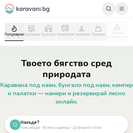
Skip to content
Лодки
Популярни
Каравани
Бунгала
Кемпери
Глемпинг
Терени
очаквайте скоро
Твоето бягство сред
природата
Каравана под наем, бунгало под наем, кемпер
и палатки — намери и резервирай лесно
онлайн.
Накъде?
Навсякъде · Всяка седмица · Добавете гости