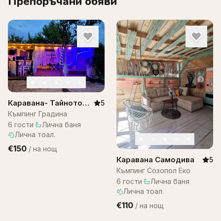
Препоръчани обяви
Каравана- Тайното
5
място, къмпинг
Къмпинг Градина
градина
6
гости
·
Лична баня
·
Лична тоал.
€150
/
на нощ
Каравана Самодива
5
Къмпинг Созопол Еко
6
гости
·
Лична баня
·
Лична тоал.
€110
/
на нощ