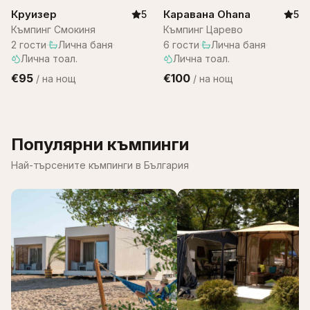
Круизер
Каравана Ohana
5
5
Къмпинг Смокиня
Къмпинг Царево
2
гости
·
Лична баня
·
6
гости
·
Лична баня
·
Лична тоал.
Лична тоал.
€95
€100
/
на нощ
/
на нощ
Популярни къмпинги
Най-търсените къмпинги в България