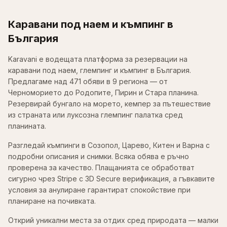
Каравани под наем и къмпинг в
България
Karavani е водещата платформа за резервации на
каравани под наем, глемпинг и къмпинг в България.
Предлагаме над 471 обяви в 9 региона — от
Черноморието до Родопите, Пирин и Стара планина.
Резервирай бунгало на морето, кемпер за пътешествие
из страната или луксозна глемпинг палатка сред
планината.
Разгледай къмпинги в Созопол, Царево, Китен и Варна с
подробни описания и снимки. Всяка обява е ръчно
проверена за качество. Плащанията се обработват
сигурно чрез Stripe с 3D Secure верификация, а гъвкавите
условия за анулиране гарантират спокойствие при
планиране на почивката.
Открий уникални места за отдих сред природата — малки