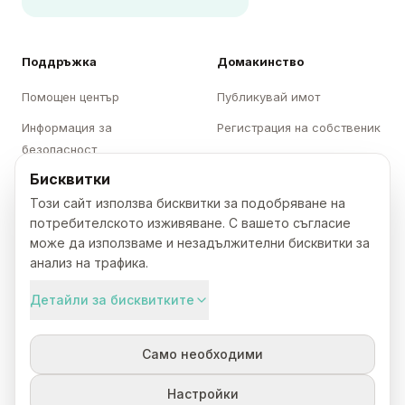
Поддръжка
Домакинство
Помощен център
Публикувай имот
Информация за
Регистрация на собственик
безопасност
Вход за собственици
Бисквитки
Опции за отмяна
Отговорно домакинство
Този сайт използва бисквитки за подобряване на
Антидискриминация
потребителското изживяване. С вашето съгласие
Свържете се с нас
може да използваме и незадължителни бисквитки за
анализ на трафика.
Категории
Karavani
Детайли за бисквитките
Къмпинги
За нас
Само необходими
Каравани
Кариери
Бунгала
Преса
Настройки