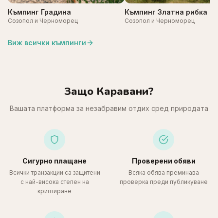
Къмпинг Градина
Къмпинг Златна рибка
Созопол и Черноморец
Созопол и Черноморец
Виж всички къмпинги
Защо Каравани?
Вашата платформа за незабравим отдих сред природата
Сигурно плащане
Проверени обяви
Всички транзакции са защитени
Всяка обява преминава
с най-висока степен на
проверка преди публикуване
криптиране