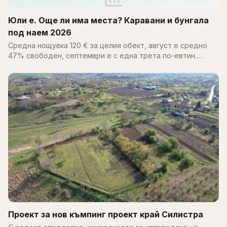
Юли е. Още ли има места? Каравани и бунгала
под наем 2026
Средна нощувка 120 € за целия обект, август е средно
47% свободен, септември е с една трета по-евтин.
Пълен справочник за цените, наличността и къмпингите
по Черноморието 2026.
Проект за нов къмпинг проект край Силистра