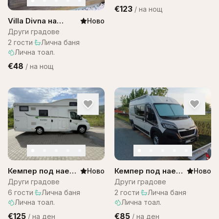
€123
/
на нощ
Villa Divna на
Ново
Остров Бали
Други градове
2
гости
·
Лична баня
·
Лична тоал.
€48
/
на нощ
Кемпер под наем
Кемпер под наем
Ново
Ново
– Citroen
за двама
Други градове
Други градове
Campervan
6
гости
·
Лична баня
·
2
гости
·
Лична баня
·
Лична тоал.
Лична тоал.
€125
€85
/
на ден
/
на ден