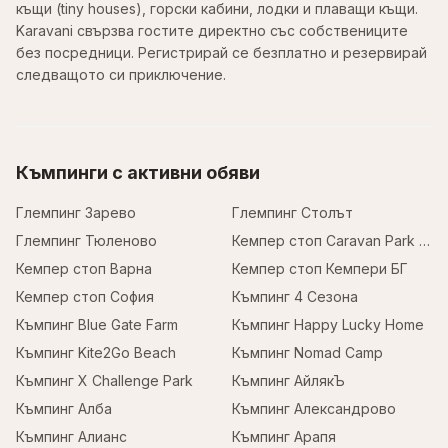
къщи (tiny houses), горски кабини, лодки и плаващи къщи.
Karavani свързва гостите директно със собствениците
без посредници. Регистрирай се безплатно и резервирай
следващото си приключение.
Къмпинги с активни обяви
Глемпинг Зарево
Глемпинг Столът
Глемпинг Тюленово
Кемпер стоп Caravan Park Sofia
Кемпер стоп Варна
Кемпер стоп Кемпери БГ
Кемпер стоп София
Къмпинг 4 Сезона
Къмпинг Blue Gate Farm
Къмпинг Happy Lucky Home
Къмпинг Kite2Go Beach
Къмпинг Nomad Camp
Къмпинг X Challenge Park
Къмпинг АйлякЪ
Къмпинг Алба
Къмпинг Александрово
Къмпинг Алианс
Къмпинг Арапя