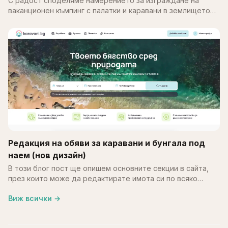
С радост споделяме намерението за изграждане на
ваканционен къмпинг с палатки и каравани в землището
на с. Калипетрово, община Силистра. Идеята е върху
терен…
Редакция на обяви за каравани и бунгала под
наем (нов дизайн)
В този блог пост ще опишем основните секции в сайта,
през които може да редактирате имота си по всяко
време. В края на май месец обновихме част от
Виж всички
→
системата…