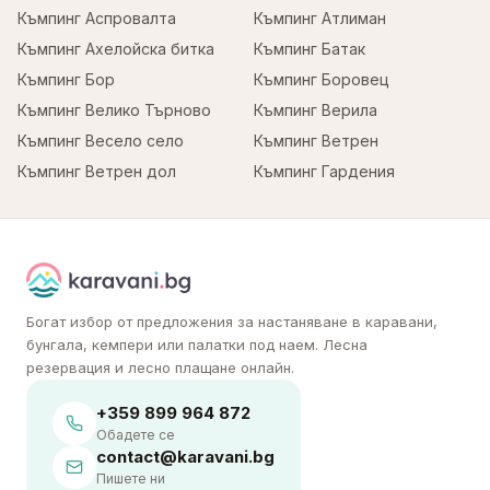
Къмпинг Аспровалта
Къмпинг Атлиман
Къмпинг Ахелойска битка
Къмпинг Батак
Къмпинг Бор
Къмпинг Боровец
Къмпинг Велико Търново
Къмпинг Верила
Къмпинг Весело село
Къмпинг Ветрен
Къмпинг Ветрен дол
Къмпинг Гардения
Богат избор от предложения за настаняване в каравани,
бунгала, кемпери или палатки под наем. Лесна
резервация и лесно плащане онлайн.
+359 899 964 872
Обадете се
contact@karavani.bg
Пишете ни