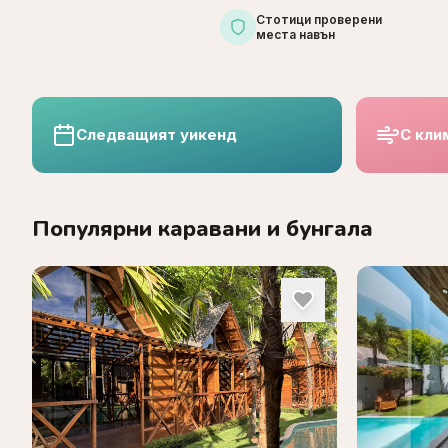
Стотици проверени
места навън
Следващият уикенд
С кли
Популярни каравани и бунгала