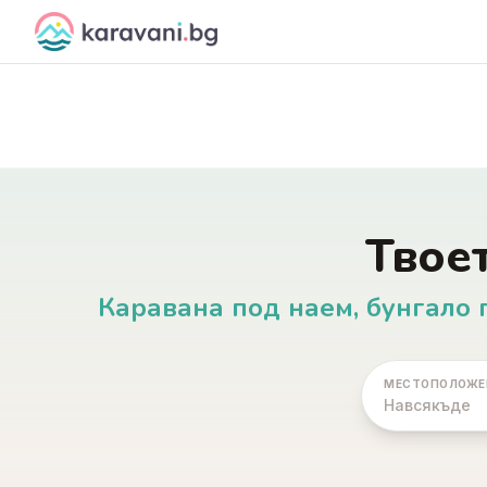
Skip to content
Твое
Каравана под наем, бунгало 
МЕСТОПОЛОЖЕ
Навсякъде