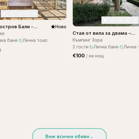
остров Бали -
Ново
ali WOW! A1
Стая от вила за двама –
ве
къмпинг Зора
Къмпинг Зора
чна баня
·
Лична тоал.
2
гости
·
Лична баня
·
Лична 
щ
€100
/
на нощ
Виж всички обяви
→