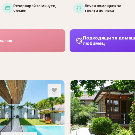
Резервирай за минути,
Личен помощник за
онлайн
твоята почивка
Подходящи за дома
матик
любимец