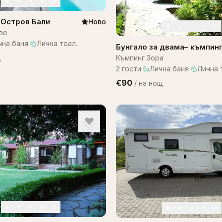
а Остров Бали
Ново
ве
чна баня
·
Лична тоал.
Бунгало за двама– къмпин
ЗОРА
щ
Къмпинг Зора
2
гости
·
Лична баня
·
Лична 
€90
/
на нощ