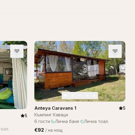
Anteya Caravans 1
5
Къмпинг Каваци
5
6
гости
·
Лична баня
·
Лична тоал.
оал.
€92
/
на нощ