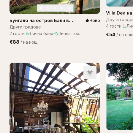
Villa Dea н
Други градо
Бунгало на остров Бали в
Ново
4
гости
·
Ли
комплекс Bali Lagoon
Други градове
2
гости
·
Лична баня
·
Лична тоал.
€54
/
на но
€88
/
на нощ