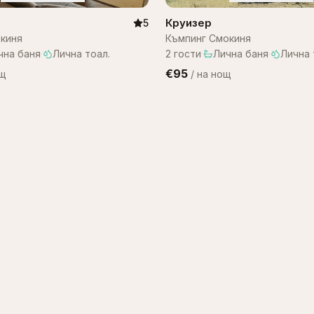
Круизер
5
киня
Къмпинг Смокиня
чна баня
·
Лична тоал.
2
гости
·
Лична баня
·
Лична 
€95
ощ
/
на нощ