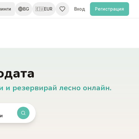
пинги
BG
🇪🇺
EUR
Вход
Регистрация
одата
и и резервирай лесно онлайн.
ти