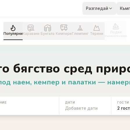
Разгледай
Към
Лодки
Популярни
Каравани
Бунгала
Кемпери
Глемпинг
Терени
очаквайте скоро
то бягство сред прир
под наем, кемпер и палатки — намер
НИЕ
ДАТИ
ГОСТИ
Добавете дати
2 гос