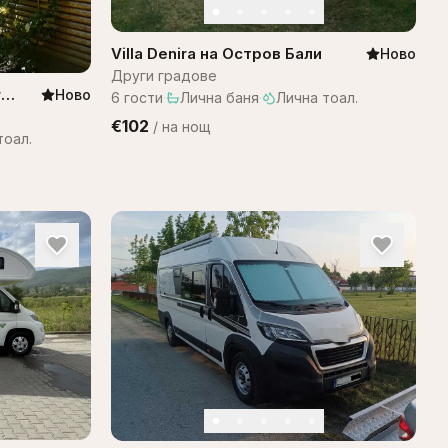
Villa Denira на Остров Бали
Ново
Други градове
г
Ново
6
гости
·
Лична баня
·
Лична тоал.
€102
/
на нощ
тоал.