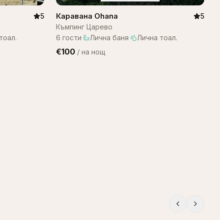
Каравана Ohana
5
5
Къмпинг Царево
тоал.
6
гости
·
Лична баня
·
Лична тоал.
€100
/
на нощ