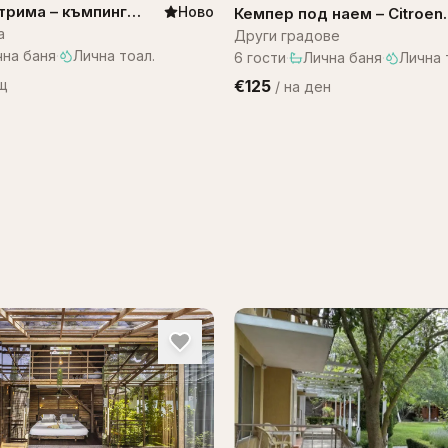
 – къмпинг
Ново
Кемпер под наем – Citroen
Campervan
а
Други градове
чна баня
·
Лична тоал.
6
гости
·
Лична баня
·
Лична 
щ
€125
/
на ден