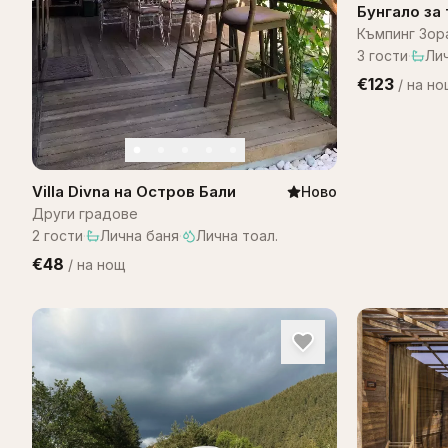
Бунгало за трима
Зора
Къмпинг Зор
3
гости
·
Ли
€123
/
на но
Villa Divna на Остров Бали
Ново
Други градове
2
гости
·
Лична баня
·
Лична тоал.
€48
/
на нощ