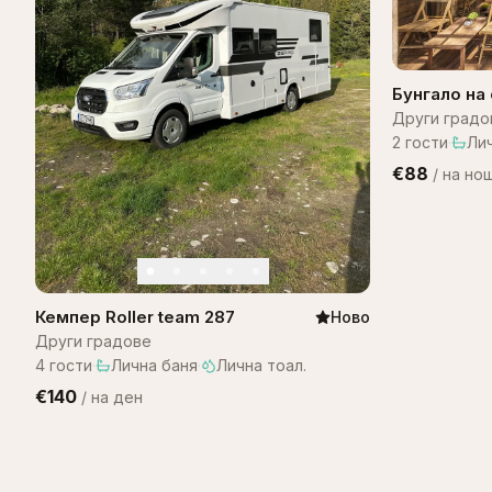
Бунгало на 
Bungalow B
Други градо
2
гости
·
Ли
€88
/
на но
Кемпер Roller team 287
Ново
Други градове
4
гости
·
Лична баня
·
Лична тоал.
€140
/
на ден