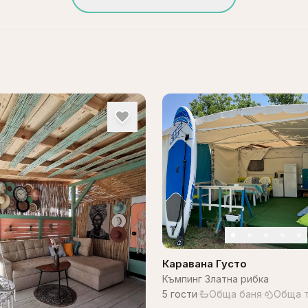
Каравана Густо
Къмпинг Златна рибка
5
гости
·
Обща баня
·
Обща т