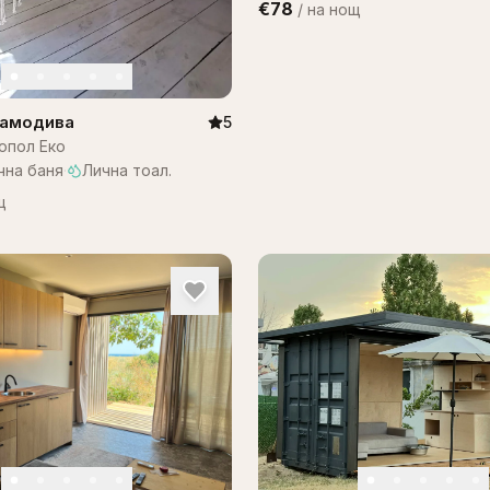
€78
/
на нощ
Самодива
5
опол Еко
чна баня
·
Лична тоал.
щ