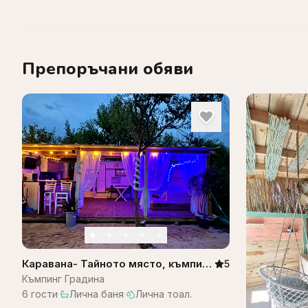
Препоръчани обяви
Каравана- Тайното място, къмпинг
5
градина
Къмпинг Градина
6
гости
·
Лична баня
·
Лична тоал.