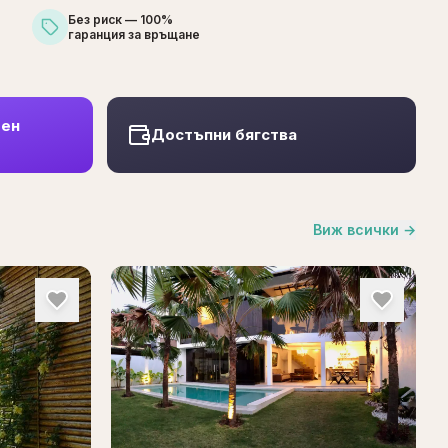
Без риск — 100%
гаранция за връщане
шен
Достъпни бягства
Виж всички
→