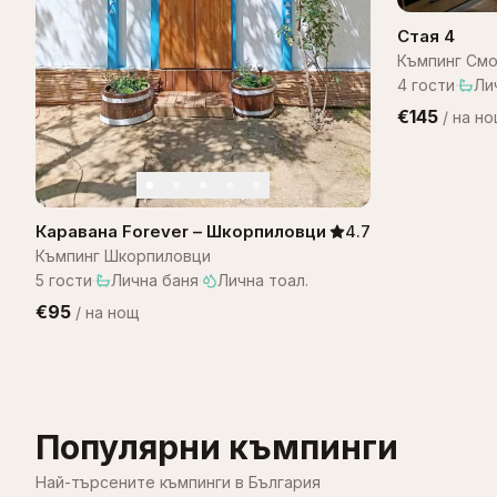
Стая 4
Къмпинг Смо
4
гости
·
Ли
€145
/
на н
Каравана Forever – Шкорпиловци
4.7
Къмпинг Шкорпиловци
5
гости
·
Лична баня
·
Лична тоал.
€95
/
на нощ
Популярни къмпинги
Най-търсените къмпинги в България