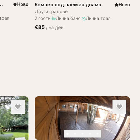
Кемпер под наем за двама
Ново
Ново
Други градове
тоал.
2
гости
·
Лична баня
·
Лична тоал.
€85
/
на ден