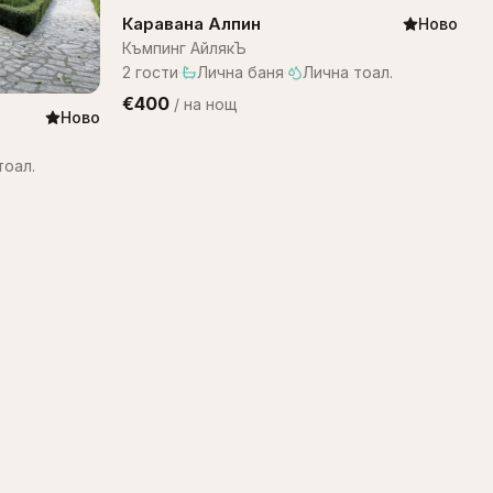
Каравана Алпин
Ново
Къмпинг АйлякЪ
2
гости
·
Лична баня
·
Лична тоал.
€400
/
на нощ
Ново
тоал.