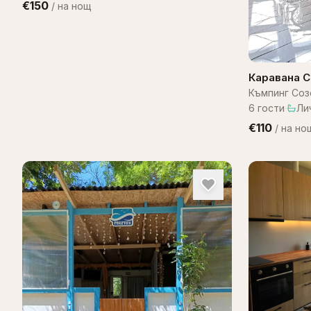
€150
/
на нощ
Каравана 
Къмпинг Соз
6
гости
·
Ли
€110
/
на но