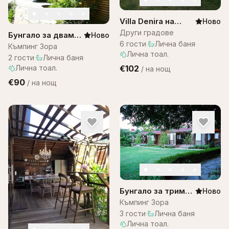
Villa Denira на
Ново
Остров Бали
Други градове
Бунгало за двама–
Ново
6
гости
·
Лична баня
·
къмпинг ЗОРА
Къмпинг Зора
Лична тоал.
2
гости
·
Лична баня
·
Лична тоал.
€102
/
на нощ
€90
/
на нощ
Бунгало за трима
Ново
– къмпинг Зора
Къмпинг Зора
3
гости
·
Лична баня
·
Лична тоал.