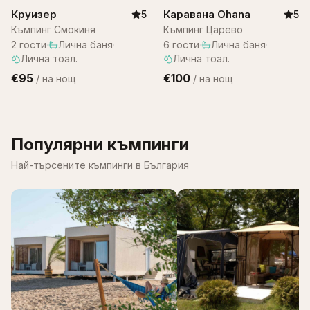
Круизер
Каравана Ohana
5
5
Къмпинг Смокиня
Къмпинг Царево
2
гости
·
Лична баня
·
6
гости
·
Лична баня
·
Лична тоал.
Лична тоал.
€95
€100
/
на нощ
/
на нощ
Популярни къмпинги
Най-търсените къмпинги в България