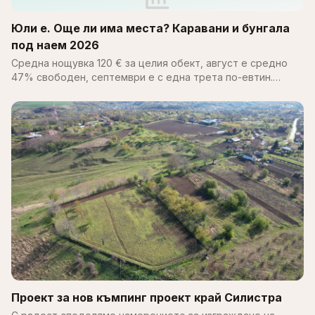
Юли е. Още ли има места? Каравани и бунгала
под наем 2026
Средна нощувка 120 € за целия обект, август е средно
47% свободен, септември е с една трета по-евтин.
Пълен справочник за цените, наличността и къмпингите
по Черноморието 2026.
Проект за нов къмпинг проект край Силистра