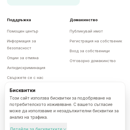
Поддръжка
Домакинство
Помощен център
Публикувай имот
Информация за
Регистрация на собственик
безопасност
Вход за собственици
Опции за отмяна
Отговорно домакинство
Антидискриминация
Свържете се с нас
Бисквитки
Категории
Karavani
Този сайт използва бисквитки за подобряване на
Къмпинги
За нас
потребителското изживяване. С вашето съгласие
може да използваме и незадължителни бисквитки за
Каравани
Кариери
анализ на трафика.
Бунгала
Преса
Детайли за бисквитките