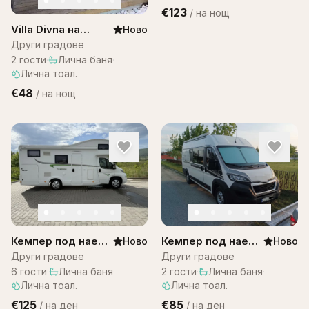
€123
/
на нощ
Villa Divna на
Ново
Остров Бали
Други градове
2
гости
·
Лична баня
·
Лична тоал.
€48
/
на нощ
Кемпер под наем
Кемпер под наем
Ново
Ново
– Citroen
за двама
Други градове
Други градове
Campervan
6
гости
·
Лична баня
·
2
гости
·
Лична баня
·
Лична тоал.
Лична тоал.
€125
€85
/
на ден
/
на ден