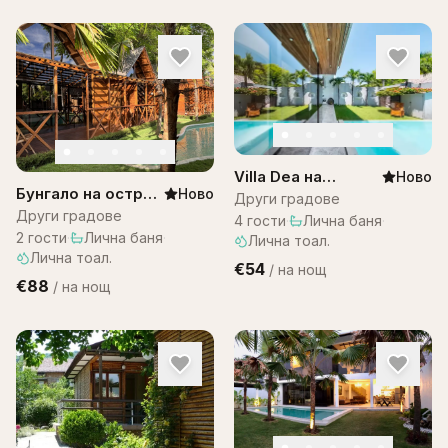
Villa Dea на
Ново
Бунгало на остров
Ново
Остров Бали
Други градове
Бали в комплекс
Други градове
4
гости
·
Лична баня
·
Bali Lagoon
2
гости
·
Лична баня
·
Лична тоал.
Лична тоал.
€54
/
на нощ
€88
/
на нощ