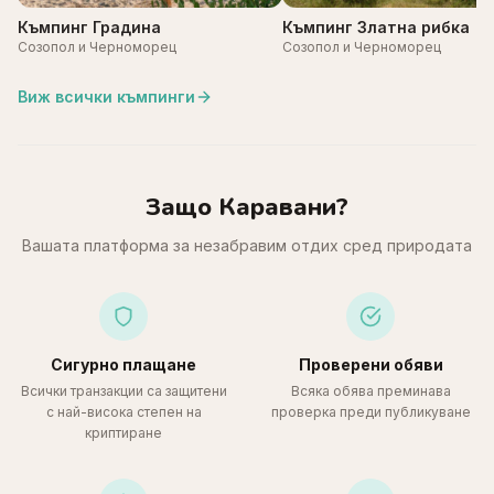
Къмпинг Градина
Къмпинг Златна рибка
Созопол и Черноморец
Созопол и Черноморец
Виж всички къмпинги
Защо Каравани?
Вашата платформа за незабравим отдих сред природата
Сигурно плащане
Проверени обяви
Всички транзакции са защитени
Всяка обява преминава
с най-висока степен на
проверка преди публикуване
криптиране