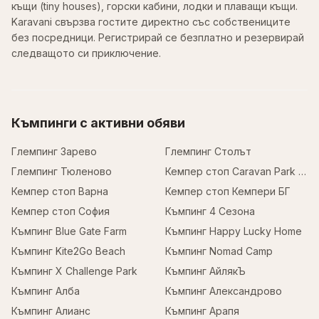
къщи (tiny houses), горски кабини, лодки и плаващи къщи.
Karavani свързва гостите директно със собствениците
без посредници. Регистрирай се безплатно и резервирай
следващото си приключение.
Къмпинги с активни обяви
Глемпинг Зарево
Глемпинг Столът
Глемпинг Тюленово
Кемпер стоп Caravan Park Sofia
Кемпер стоп Варна
Кемпер стоп Кемпери БГ
Кемпер стоп София
Къмпинг 4 Сезона
Къмпинг Blue Gate Farm
Къмпинг Happy Lucky Home
Къмпинг Kite2Go Beach
Къмпинг Nomad Camp
Къмпинг X Challenge Park
Къмпинг АйлякЪ
Къмпинг Алба
Къмпинг Александрово
Къмпинг Алианс
Къмпинг Арапя