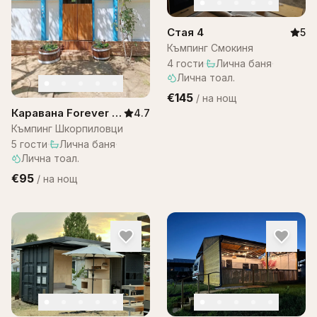
Стая 4
5
Къмпинг Смокиня
4
гости
·
Лична баня
·
Лична тоал.
€145
/
на нощ
Каравана Forever –
4.7
Шкорпиловци
Къмпинг Шкорпиловци
5
гости
·
Лична баня
·
Лична тоал.
€95
/
на нощ