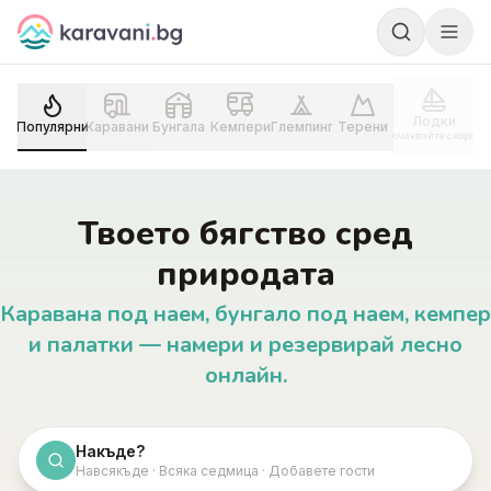
Skip to content
Лодки
Популярни
Каравани
Бунгала
Кемпери
Глемпинг
Терени
очаквайте скоро
Твоето бягство сред
природата
Каравана под наем, бунгало под наем, кемпер
и палатки — намери и резервирай лесно
онлайн.
Накъде?
Навсякъде · Всяка седмица · Добавете гости