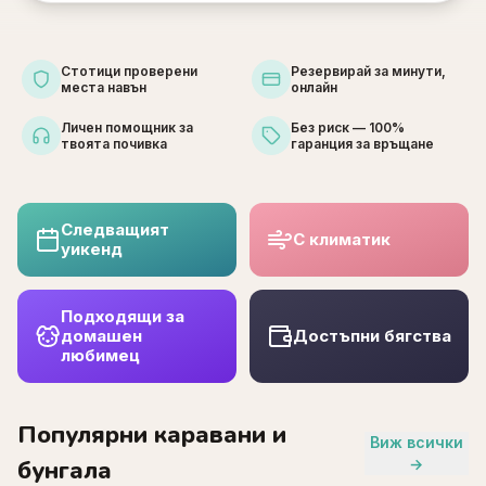
Стотици проверени
Резервирай за минути,
места навън
онлайн
Личен помощник за
Без риск — 100%
твоята почивка
гаранция за връщане
Следващият
С климатик
уикенд
Подходящи за
домашен
Достъпни бягства
любимец
Популярни каравани и
Виж всички
бунгала
→