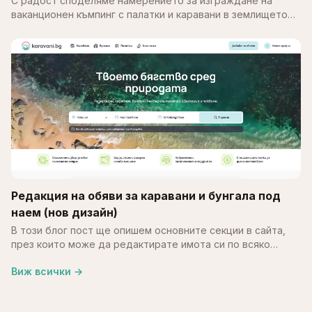
С радост споделяме намерението за изграждане на
ваканционен къмпинг с палатки и каравани в землището
на с. Калипетрово, община Силистра. Идеята е върху
терен…
Редакция на обяви за каравани и бунгала под
наем (нов дизайн)
В този блог пост ще опишем основните секции в сайта,
през които може да редактирате имота си по всяко
време. В края на май месец обновихме част от
Виж всички
→
системата…