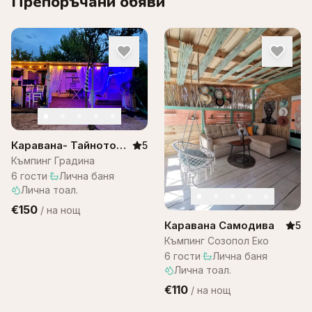
Препоръчани обяви
Каравана- Тайното
5
място, къмпинг
Къмпинг Градина
градина
6
гости
·
Лична баня
·
Лична тоал.
€150
/
на нощ
Каравана Самодива
5
Къмпинг Созопол Еко
6
гости
·
Лична баня
·
Лична тоал.
€110
/
на нощ