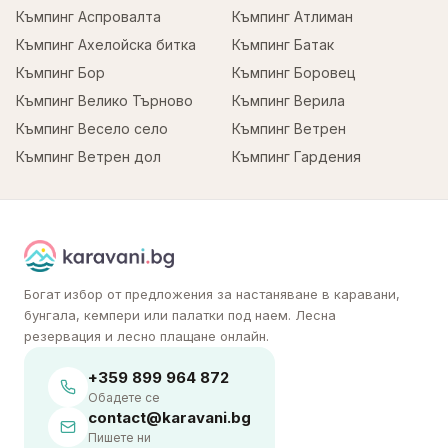
Къмпинг Аспровалта
Къмпинг Атлиман
Къмпинг Ахелойска битка
Къмпинг Батак
Къмпинг Бор
Къмпинг Боровец
Къмпинг Велико Търново
Къмпинг Верила
Къмпинг Весело село
Къмпинг Ветрен
Къмпинг Ветрен дол
Къмпинг Гардения
Богат избор от предложения за настаняване в каравани,
бунгала, кемпери или палатки под наем. Лесна
резервация и лесно плащане онлайн.
+359 899 964 872
Обадете се
contact@karavani.bg
Пишете ни