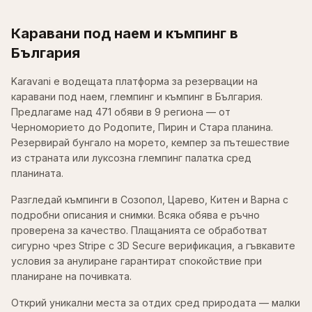
Каравани под наем и къмпинг в
България
Karavani е водещата платформа за резервации на
каравани под наем, глемпинг и къмпинг в България.
Предлагаме над 471 обяви в 9 региона — от
Черноморието до Родопите, Пирин и Стара планина.
Резервирай бунгало на морето, кемпер за пътешествие
из страната или луксозна глемпинг палатка сред
планината.
Разгледай къмпинги в Созопол, Царево, Китен и Варна с
подробни описания и снимки. Всяка обява е ръчно
проверена за качество. Плащанията се обработват
сигурно чрез Stripe с 3D Secure верификация, а гъвкавите
условия за анулиране гарантират спокойствие при
планиране на почивката.
Открий уникални места за отдих сред природата — малки