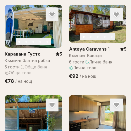
Anteya Caravans 1
5
Каравана Густо
5
Къмпинг Каваци
Къмпинг Златна рибка
6
гости
·
Лична баня
·
5
гости
·
Обща баня
·
Лична тоал.
Обща тоал.
€92
/
на нощ
€78
/
на нощ