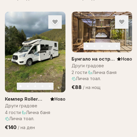
Бунгало на остров
Ново
Бали -Bungalow
Други градове
Bali WOW! A1
2
гости
·
Лична баня
·
Лична тоал.
€88
/
на нощ
Кемпер Roller
Ново
team 287
Други градове
4
гости
·
Лична баня
·
Лична тоал.
€140
/
на ден