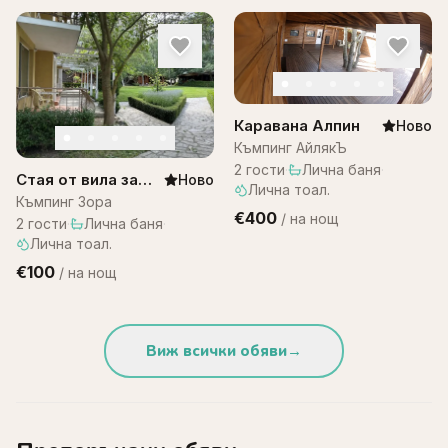
Каравана Алпин
Ново
Къмпинг АйлякЪ
2
гости
·
Лична баня
·
Стая от вила за
Ново
Лична тоал.
двама – къмпинг
Къмпинг Зора
€400
/
на нощ
Зора
2
гости
·
Лична баня
·
Лична тоал.
€100
/
на нощ
Виж всички обяви
→