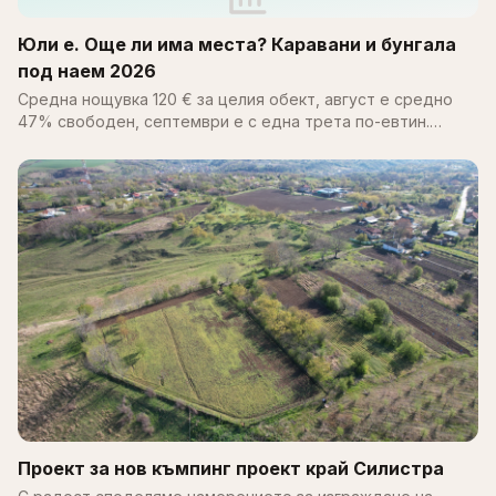
Юли е. Още ли има места? Каравани и бунгала
под наем 2026
Средна нощувка 120 € за целия обект, август е средно
47% свободен, септември е с една трета по-евтин.
Пълен справочник за цените, наличността и къмпингите
по Черноморието 2026.
Проект за нов къмпинг проект край Силистра