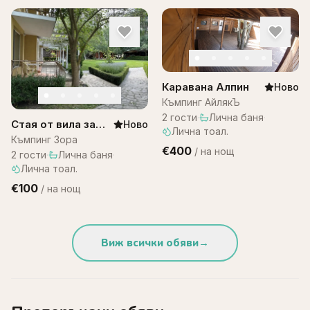
Каравана Алпин
Ново
Къмпинг АйлякЪ
2
гости
·
Лична баня
·
Стая от вила за
Ново
Лична тоал.
двама – къмпинг
Къмпинг Зора
€400
/
на нощ
Зора
2
гости
·
Лична баня
·
Лична тоал.
€100
/
на нощ
Виж всички обяви
→