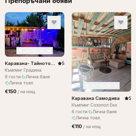
Препоръчани обяви
Каравана- Тайното
5
място, къмпинг
Къмпинг Градина
градина
6
гости
·
Лична баня
·
Лична тоал.
€150
/
на нощ
Каравана Самодива
5
Къмпинг Созопол Еко
6
гости
·
Лична баня
·
Лична тоал.
€110
/
на нощ