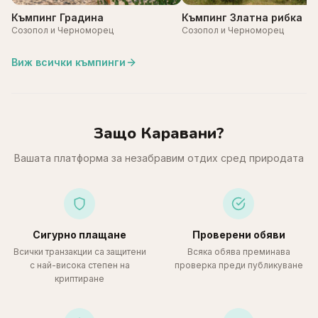
Къмпинг Градина
Къмпинг Златна рибка
Созопол и Черноморец
Созопол и Черноморец
Виж всички къмпинги
Защо Каравани?
Вашата платформа за незабравим отдих сред природата
Сигурно плащане
Проверени обяви
Всички транзакции са защитени
Всяка обява преминава
с най-висока степен на
проверка преди публикуване
криптиране