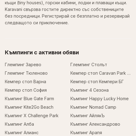
къщи (tiny houses), горски кабини, лодки и плаващи къщи.
Karavani свързва гостите директно със собствениците
без посредници. Регистрирай се безплатно и резервирай
следващото си приключение.
Къмпинги с активни обяви
Глемпинг Зарево
Глемпинг Столът
Глемпинг Тюленово
Кемпер стоп Caravan Park Sofia
Кемпер стоп Варна
Кемпер стоп Кемпери БГ
Кемпер стоп София
Къмпинг 4 Сезона
Къмпинг Blue Gate Farm
Къмпинг Happy Lucky Home
Къмпинг Kite2Go Beach
Къмпинг Nomad Camp
Къмпинг X Challenge Park
Къмпинг АйлякЪ
Къмпинг Алба
Къмпинг Александрово
Къмпинг Алианс
Къмпинг Арапя