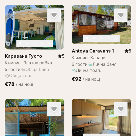
Anteya Caravans 1
5
Каравана Густо
5
Къмпинг Каваци
Къмпинг Златна рибка
6
гости
·
Лична баня
·
5
гости
·
Обща баня
·
Лична тоал.
Обща тоал.
€92
/
на нощ
€78
/
на нощ