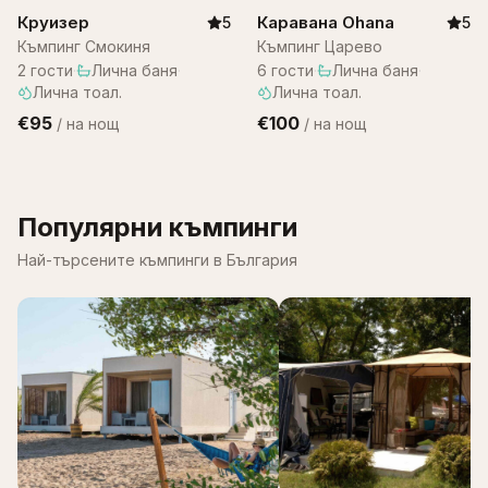
Круизер
Каравана Ohana
5
5
Къмпинг Смокиня
Къмпинг Царево
2
гости
·
Лична баня
·
6
гости
·
Лична баня
·
Лична тоал.
Лична тоал.
€95
€100
/
на нощ
/
на нощ
Популярни къмпинги
Най-търсените къмпинги в България