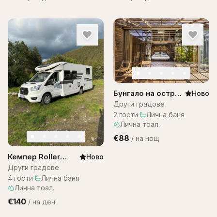
Бунгало на остров
Ново
Бали -Bungalow
Други градове
Bali WOW! A1
2
гости
·
Лична баня
·
Лична тоал.
€88
/
на нощ
Кемпер Roller
Ново
team 287
Други градове
4
гости
·
Лична баня
·
Лична тоал.
€140
/
на ден