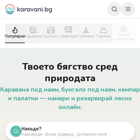
Skip to content
Лодки
Популярни
Каравани
Бунгала
Кемпери
Глемпинг
Терени
очаквайте скоро
Твоето бягство сред
природата
Каравана под наем, бунгало под наем, кемпер
и палатки — намери и резервирай лесно
онлайн.
Накъде?
Навсякъде · Всяка седмица · Добавете гости