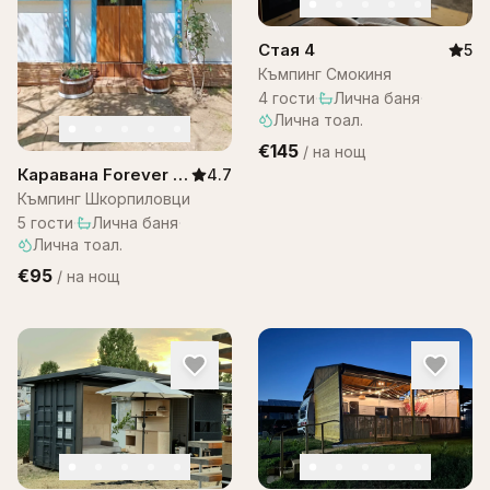
Стая 4
5
Къмпинг Смокиня
4
гости
·
Лична баня
·
Лична тоал.
€145
/
на нощ
Каравана Forever –
4.7
Шкорпиловци
Къмпинг Шкорпиловци
5
гости
·
Лична баня
·
Лична тоал.
€95
/
на нощ