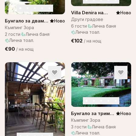
Villa Denira на
Ново
Остров Бали
Други градове
Бунгало за двама–
Ново
6
гости
·
Лична баня
·
къмпинг ЗОРА
Къмпинг Зора
Лична тоал.
2
гости
·
Лична баня
·
Лична тоал.
€102
/
на нощ
€90
/
на нощ
Бунгало за трима
Ново
– къмпинг Зора
Къмпинг Зора
3
гости
·
Лична баня
·
Лична тоал.