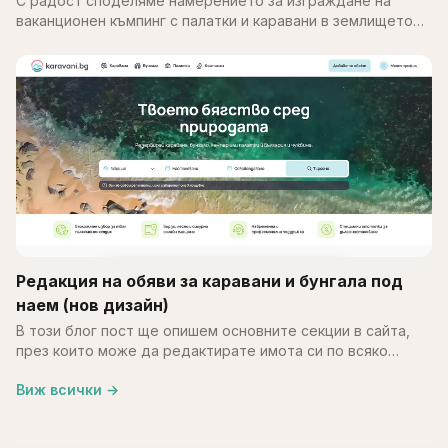
С радост споделяме намерението за изграждане на
ваканционен къмпинг с палатки и каравани в землището
на с. Калипетрово, община Силистра. Идеята е върху
терен…
Редакция на обяви за каравани и бунгала под
наем (нов дизайн)
В този блог пост ще опишем основните секции в сайта,
през които може да редактирате имота си по всяко
време. В края на май месец обновихме част от
Виж всички
→
системата…