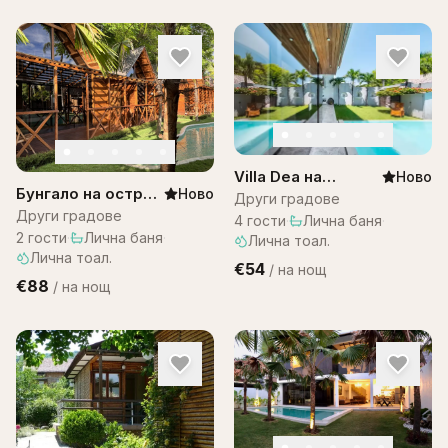
Villa Dea на
Ново
Бунгало на остров
Ново
Остров Бали
Други градове
Бали в комплекс
Други градове
4
гости
·
Лична баня
·
Bali Lagoon
2
гости
·
Лична баня
·
Лична тоал.
Лична тоал.
€54
/
на нощ
€88
/
на нощ