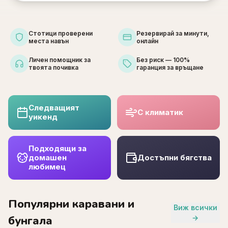
Стотици проверени
Резервирай за минути,
места навън
онлайн
Личен помощник за
Без риск — 100%
твоята почивка
гаранция за връщане
Следващият
С климатик
уикенд
Подходящи за
домашен
Достъпни бягства
любимец
Популярни каравани и
Виж всички
бунгала
→