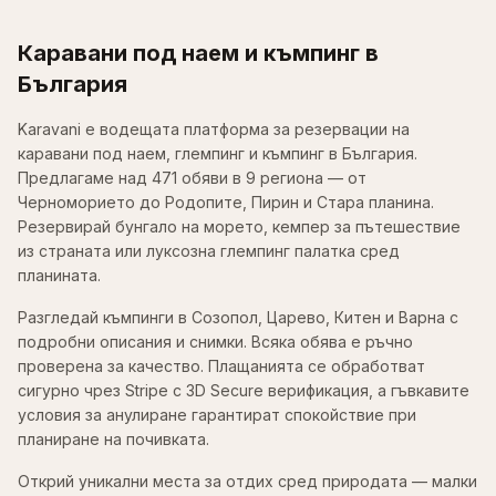
Каравани под наем и къмпинг в
България
Karavani е водещата платформа за резервации на
каравани под наем, глемпинг и къмпинг в България.
Предлагаме над 471 обяви в 9 региона — от
Черноморието до Родопите, Пирин и Стара планина.
Резервирай бунгало на морето, кемпер за пътешествие
из страната или луксозна глемпинг палатка сред
планината.
Разгледай къмпинги в Созопол, Царево, Китен и Варна с
подробни описания и снимки. Всяка обява е ръчно
проверена за качество. Плащанията се обработват
сигурно чрез Stripe с 3D Secure верификация, а гъвкавите
условия за анулиране гарантират спокойствие при
планиране на почивката.
Открий уникални места за отдих сред природата — малки