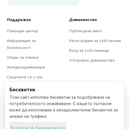
Поддръжка
Домакинство
Помощен център
Публикувай имот
Информация за
Регистрация на собственик
безопасност
Вход за собственици
Опции за отмяна
Отговорно домакинство
Антидискриминация
Свържете се с нас
Бисквитки
Категории
Karavani
Този сайт използва бисквитки за подобряване на
Къмпинги
За нас
потребителското изживяване. С вашето съгласие
може да използваме и незадължителни бисквитки за
Каравани
Кариери
анализ на трафика.
Бунгала
Преса
Детайли за бисквитките