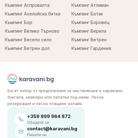
Къмпинг Аспровалта
Къмпинг Атлиман
Къмпинг Ахелойска битка
Къмпинг Батак
Къмпинг Бор
Къмпинг Боровец
Къмпинг Велико Търново
Къмпинг Верила
Къмпинг Весело село
Къмпинг Ветрен
Къмпинг Ветрен дол
Къмпинг Гардения
Богат избор от предложения за настаняване в каравани,
бунгала, кемпери или палатки под наем. Лесна
резервация и лесно плащане онлайн.
+359 899 964 872
Обадете се
contact@karavani.bg
Пишете ни