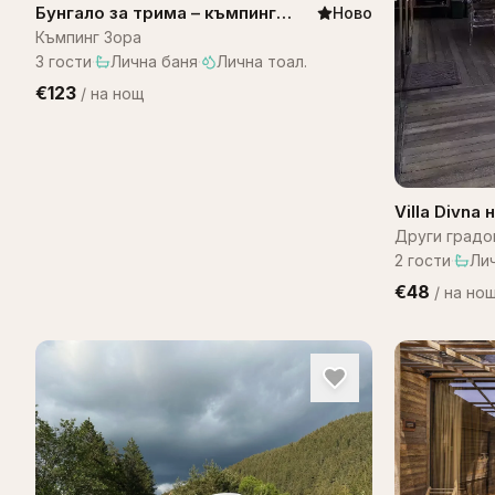
Бунгало за трима – къмпинг
Ново
Зора
Къмпинг Зора
3
гости
·
Лична баня
·
Лична тоал.
€123
/
на нощ
Villa Divna
Други градо
2
гости
·
Ли
€48
/
на но