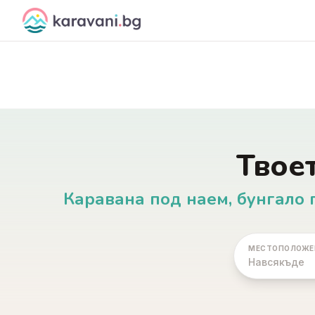
Skip to content
Твое
Каравана под наем, бунгало 
МЕСТОПОЛОЖЕ
Навсякъде