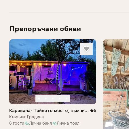
Препоръчани обяви
Каравана- Тайното място, къмпинг
5
градина
Къмпинг Градина
6
гости
·
Лична баня
·
Лична тоал.