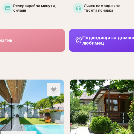
Резервирай за минути,
Личен помощник за
онлайн
твоята почивка
Подходящи за дома
матик
любимец