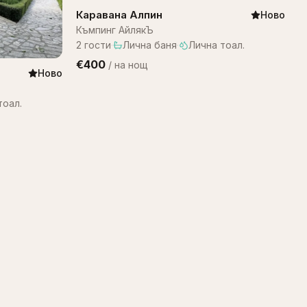
Каравана Алпин
Ново
Къмпинг АйлякЪ
2
гости
·
Лична баня
·
Лична тоал.
€400
/
на нощ
Ново
тоал.