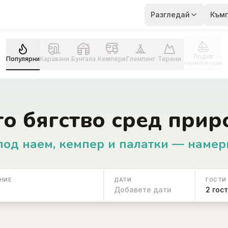
Разгледай
Към
Лодки
Популярни
Каравани
Бунгала
Кемпери
Глемпинг
Терени
очаквайте скоро
то бягство сред прир
под наем, кемпер и палатки — намер
НИЕ
ДАТИ
ГОСТИ
Добавете дати
2 гос