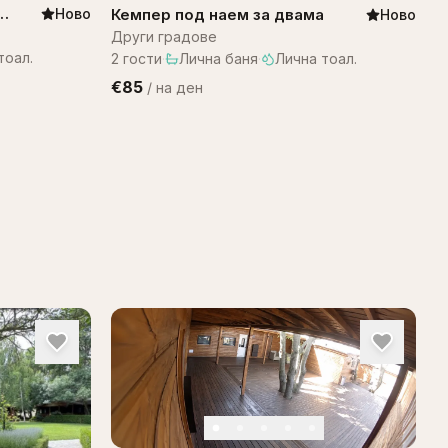
Кемпер под наем за двама
Ново
Ново
Други градове
тоал.
2
гости
·
Лична баня
·
Лична тоал.
€85
/
на ден