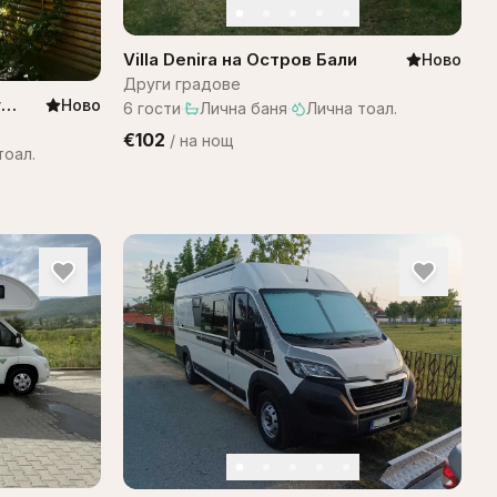
Villa Denira на Остров Бали
Ново
Други градове
г
Ново
6
гости
·
Лична баня
·
Лична тоал.
€102
/
на нощ
тоал.