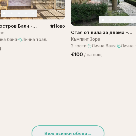
остров Бали -
Ново
ali WOW! A1
Стая от вила за двама –
ве
къмпинг Зора
Къмпинг Зора
чна баня
·
Лична тоал.
2
гости
·
Лична баня
·
Лична 
щ
€100
/
на нощ
Виж всички обяви
→