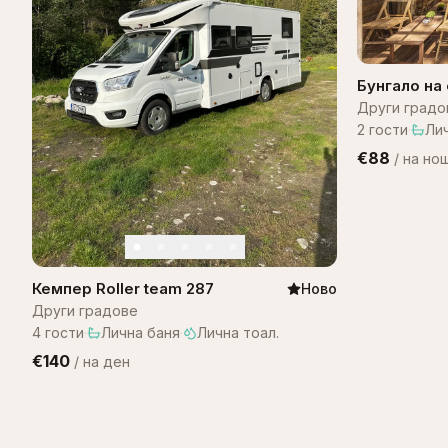
Бунгало на 
Bungalow B
Други градо
2
гости
·
Ли
€88
/
на но
Кемпер Roller team 287
Ново
Други градове
4
гости
·
Лична баня
·
Лична тоал.
€140
/
на ден