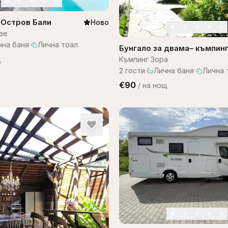
а Остров Бали
Ново
ве
чна баня
·
Лична тоал.
Бунгало за двама– къмпин
ЗОРА
щ
Къмпинг Зора
2
гости
·
Лична баня
·
Лична 
€90
/
на нощ