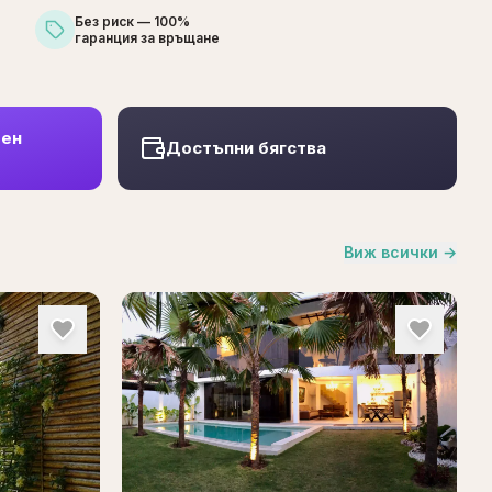
Без риск — 100%
гаранция за връщане
шен
Достъпни бягства
Виж всички
→