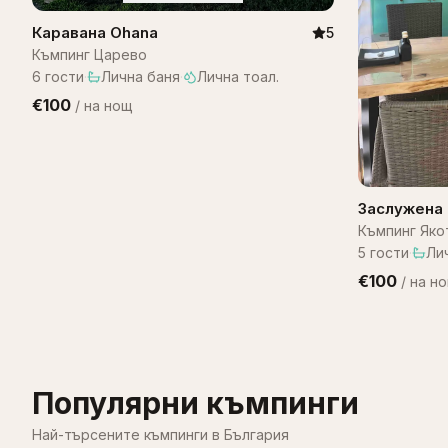
Каравана Ohana
5
Къмпинг Царево
6
гости
·
Лична баня
·
Лична тоал.
€100
/
на нощ
Заслужена 
Къмпинг Яко
5
гости
·
Ли
€100
/
на н
Популярни къмпинги
Най-търсените къмпинги в България