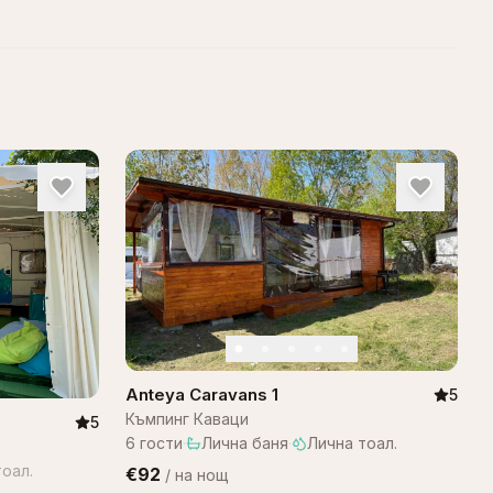
Anteya Caravans 1
5
Къмпинг Каваци
5
6
гости
·
Лична баня
·
Лична тоал.
оал.
€92
/
на нощ