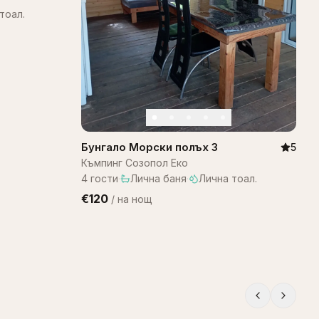
тоал.
Бунгало Морски полъх 3
5
Къмпинг Созопол Еко
4
гости
·
Лична баня
·
Лична тоал.
€120
/
на нощ