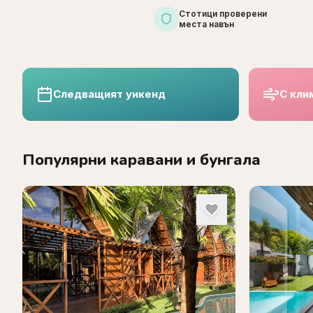
Стотици проверени
места навън
Следващият уикенд
С кли
Популярни каравани и бунгала