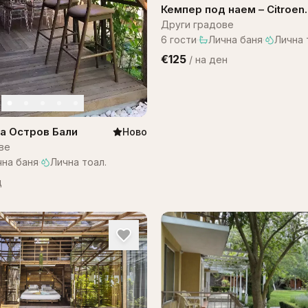
Кемпер под наем – Citroen
Campervan
Други градове
6
гости
·
Лична баня
·
Лична 
€125
/
на ден
 на Остров Бали
Ново
ве
чна баня
·
Лична тоал.
щ