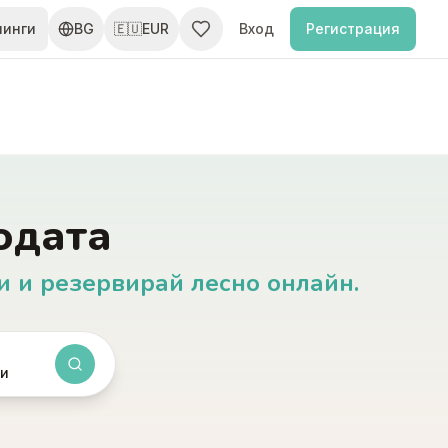
пинги
BG
🇪🇺
EUR
Вход
Регистрация
одата
и и резервирай лесно онлайн.
ти