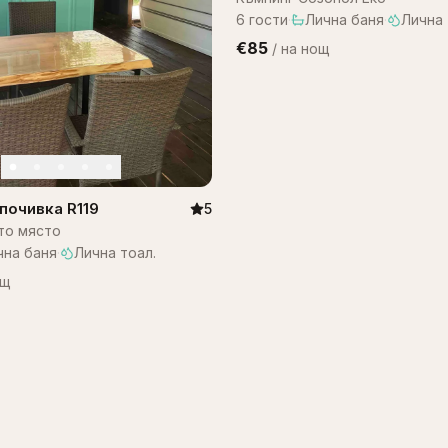
6
гости
·
Лична баня
·
Лична 
€85
/
на нощ
почивка R119
5
то място
чна баня
·
Лична тоал.
ощ