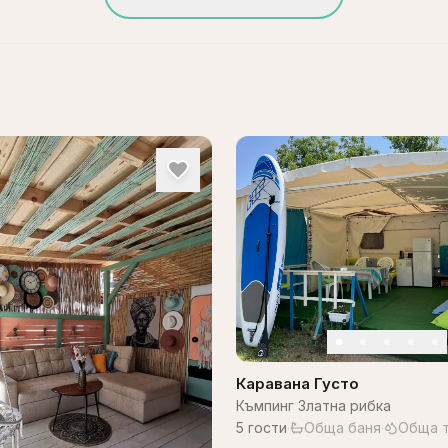
Каравана Густо
Къмпинг Златна рибка
5
гости
·
Обща баня
·
Обща т