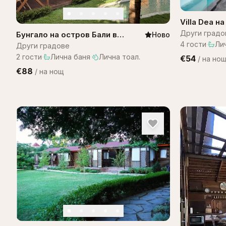
Villa Dea н
Други градо
Бунгало на остров Бали в
Ново
4
гости
·
Ли
комплекс Bali Lagoon
Други градове
2
гости
·
Лична баня
·
Лична тоал.
€54
/
на но
€88
/
на нощ