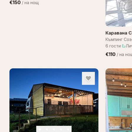
€150
/
на нощ
Каравана 
Къмпинг Соз
6
гости
·
Ли
€110
/
на но