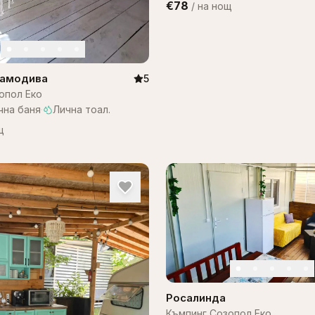
€78
/
на нощ
Самодива
5
опол Еко
чна баня
·
Лична тоал.
щ
Росалинда
Къмпинг Созопол Еко