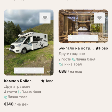
Бунгало на остров
Ново
Бали -Bungalow
Други градове
Bali WOW! A1
2
гости
·
Лична баня
·
Лична тоал.
€88
/
на нощ
Кемпер Roller
Ново
team 287
Други градове
4
гости
·
Лична баня
·
Лична тоал.
€140
/
на ден