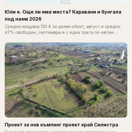
Юли е. Още ли има места? Каравани и бунгала
под наем 2026
Средна нощувка 120 € за целия обект, август е средно
47% свободен, септември е с една трета по-евтин.
Пълен справочник за цените, наличността и къмпингите
по Черноморието 2026.
Проект за нов къмпинг проект край Силистра