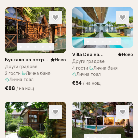
Villa Dea на
Ново
Бунгало на остров
Ново
Остров Бали
Други градове
Бали в комплекс
Други градове
4
гости
·
Лична баня
·
Bali Lagoon
2
гости
·
Лична баня
·
Лична тоал.
Лична тоал.
€54
/
на нощ
€88
/
на нощ