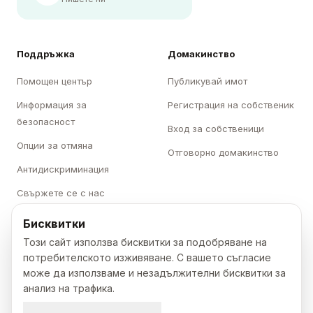
Поддръжка
Домакинство
Помощен център
Публикувай имот
Информация за
Регистрация на собственик
безопасност
Вход за собственици
Опции за отмяна
Отговорно домакинство
Антидискриминация
Свържете се с нас
Бисквитки
Категории
Karavani
Този сайт използва бисквитки за подобряване на
Къмпинги
За нас
потребителското изживяване. С вашето съгласие
може да използваме и незадължителни бисквитки за
Каравани
Кариери
анализ на трафика.
Бунгала
Преса