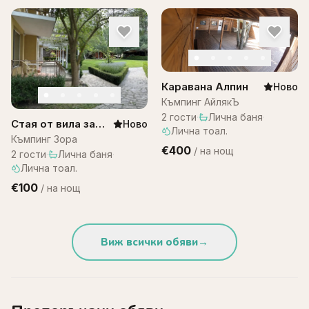
Каравана Алпин
Ново
Къмпинг АйлякЪ
2
гости
·
Лична баня
·
Стая от вила за
Ново
Лична тоал.
двама – къмпинг
Къмпинг Зора
€400
/
на нощ
Зора
2
гости
·
Лична баня
·
Лична тоал.
€100
/
на нощ
Виж всички обяви
→