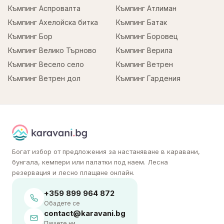
Къмпинг Аспровалта
Къмпинг Атлиман
Къмпинг Ахелойска битка
Къмпинг Батак
Къмпинг Бор
Къмпинг Боровец
Къмпинг Велико Търново
Къмпинг Верила
Къмпинг Весело село
Къмпинг Ветрен
Къмпинг Ветрен дол
Къмпинг Гардения
Богат избор от предложения за настаняване в каравани,
бунгала, кемпери или палатки под наем. Лесна
резервация и лесно плащане онлайн.
+359 899 964 872
Обадете се
contact@karavani.bg
Пишете ни