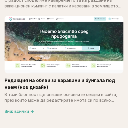
С радост споделяме намерението за изграждане на
ваканционен къмпинг с палатки и каравани в землището
на с. Калипетрово, община Силистра. Идеята е върху
терен…
Редакция на обяви за каравани и бунгала под
наем (нов дизайн)
В този блог пост ще опишем основните секции в сайта,
през които може да редактирате имота си по всяко
време. В края на май месец обновихме част от
Виж всички
→
системата…