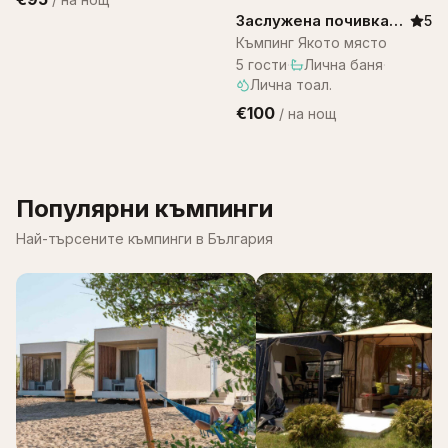
Заслужена почивка
5
R119
Къмпинг Якото място
5
гости
·
Лична баня
·
Лична тоал.
€100
/
на нощ
Популярни къмпинги
Най-търсените къмпинги в България