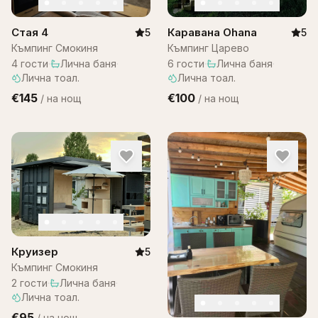
Стая 4
Каравана Ohana
5
5
Къмпинг Смокиня
Къмпинг Царево
4
гости
·
Лична баня
·
6
гости
·
Лична баня
·
Лична тоал.
Лична тоал.
€145
€100
/
на нощ
/
на нощ
Круизер
5
Къмпинг Смокиня
2
гости
·
Лична баня
·
Лична тоал.
€95
/
на нощ