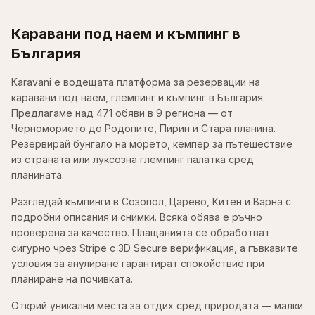
Каравани под наем и къмпинг в
България
Karavani е водещата платформа за резервации на
каравани под наем, глемпинг и къмпинг в България.
Предлагаме над 471 обяви в 9 региона — от
Черноморието до Родопите, Пирин и Стара планина.
Резервирай бунгало на морето, кемпер за пътешествие
из страната или луксозна глемпинг палатка сред
планината.
Разгледай къмпинги в Созопол, Царево, Китен и Варна с
подробни описания и снимки. Всяка обява е ръчно
проверена за качество. Плащанията се обработват
сигурно чрез Stripe с 3D Secure верификация, а гъвкавите
условия за анулиране гарантират спокойствие при
планиране на почивката.
Открий уникални места за отдих сред природата — малки