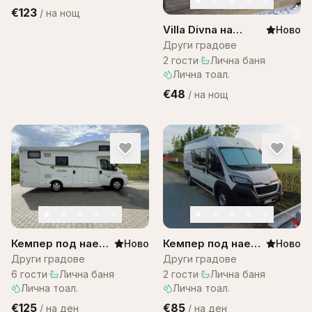
€123
/
на нощ
Villa Divna на
Ново
Остров Бали
Други градове
2
гости
·
Лична баня
·
Лична тоал.
€48
/
на нощ
Кемпер под наем
Кемпер под наем
Ново
Ново
– Citroen
за двама
Други градове
Други градове
Campervan
6
гости
·
Лична баня
·
2
гости
·
Лична баня
·
Лична тоал.
Лична тоал.
€125
€85
/
на ден
/
на ден