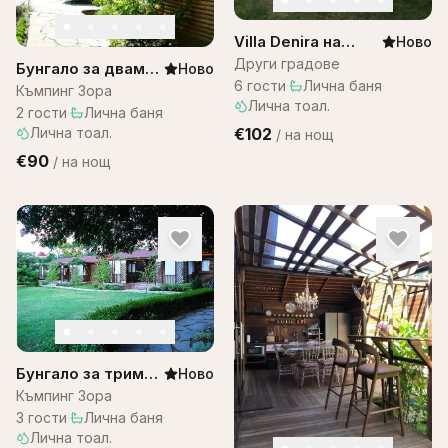
Villa Denira на
Ново
Остров Бали
Други градове
Бунгало за двама–
Ново
6
гости
·
Лична баня
·
къмпинг ЗОРА
Къмпинг Зора
Лична тоал.
2
гости
·
Лична баня
·
Лична тоал.
€102
/
на нощ
€90
/
на нощ
Бунгало за трима
Ново
– къмпинг Зора
Къмпинг Зора
3
гости
·
Лична баня
·
Лична тоал.