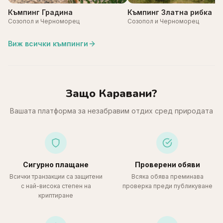
Къмпинг Градина
Къмпинг Златна рибка
Созопол и Черноморец
Созопол и Черноморец
Виж всички къмпинги
Защо Каравани?
Вашата платформа за незабравим отдих сред природата
Сигурно плащане
Проверени обяви
Всички транзакции са защитени
Всяка обява преминава
с най-висока степен на
проверка преди публикуване
криптиране