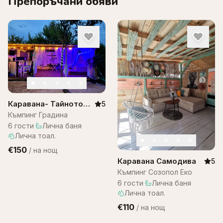
Препоръчани обяви
Каравана- Тайното
5
място, къмпинг
Къмпинг Градина
градина
6
гости
·
Лична баня
·
Лична тоал.
€150
/
на нощ
Каравана Самодива
5
Къмпинг Созопол Еко
6
гости
·
Лична баня
·
Лична тоал.
€110
/
на нощ