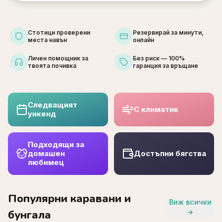
Стотици проверени
Резервирай за минути,
места навън
онлайн
Личен помощник за
Без риск — 100%
твоята почивка
гаранция за връщане
Следващият
С климатик
уикенд
Подходящи за
домашен
Достъпни бягства
любимец
Популярни каравани и
Виж всички
бунгала
→