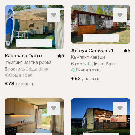
Anteya Caravans 1
5
Каравана Густо
5
Къмпинг Каваци
Къмпинг Златна рибка
6
гости
·
Лична баня
·
5
гости
·
Обща баня
·
Лична тоал.
Обща тоал.
€92
/
на нощ
€78
/
на нощ