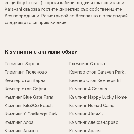
къщи (tiny houses), горски кабини, лодки и плаващи къщи.
Karavani свързва гостите директно със собствениците
без посредници. Регистрирай се безплатно и резервирай
следващото си приключение.
Къмпинги с активни обяви
Глемпинг Зарево
Глемпинг Столът
Глемпинг Тюленово
Кемпер стоп Caravan Park Sofia
Кемпер стоп Варна
Кемпер стоп Кемпери БГ
Кемпер стоп София
Къмпинг 4 Сезона
Къмпинг Blue Gate Farm
Къмпинг Happy Lucky Home
Къмпинг Kite2Go Beach
Къмпинг Nomad Camp
Къмпинг X Challenge Park
Къмпинг АйлякЪ
Къмпинг Алба
Къмпинг Александрово
Къмпинг Алианс
Къмпинг Арапя