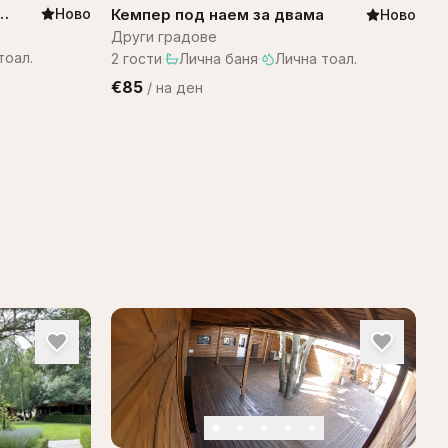
Кемпер под наем за двама
Ново
Ново
Други градове
тоал.
2
гости
·
Лична баня
·
Лична тоал.
€85
/
на ден