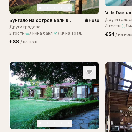
Villa Dea н
Други градо
Бунгало на остров Бали в
Ново
4
гости
·
Ли
комплекс Bali Lagoon
Други градове
2
гости
·
Лична баня
·
Лична тоал.
€54
/
на но
€88
/
на нощ