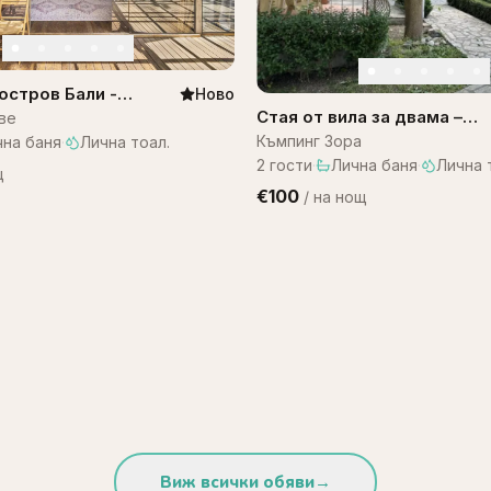
остров Бали -
Ново
ali WOW! A1
Стая от вила за двама –
ве
къмпинг Зора
Къмпинг Зора
чна баня
·
Лична тоал.
2
гости
·
Лична баня
·
Лична 
щ
€100
/
на нощ
Виж всички обяви
→