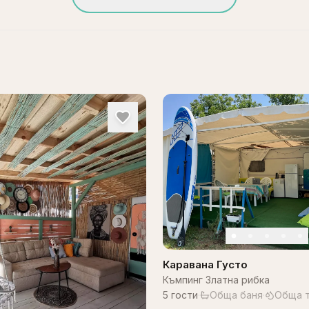
Каравана Густо
Къмпинг Златна рибка
5
гости
·
Обща баня
·
Обща т