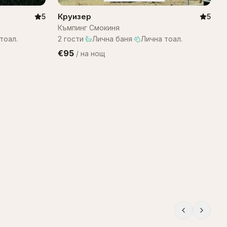
Круизер
5
5
Къмпинг Смокиня
тоал.
2
гости
·
Лична баня
·
Лична тоал.
€95
/
на нощ