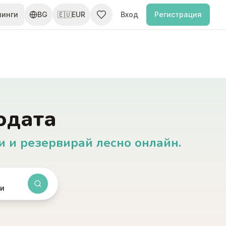
пинги
BG
🇪🇺
EUR
Вход
Регистрация
одата
и и резервирай лесно онлайн.
ти