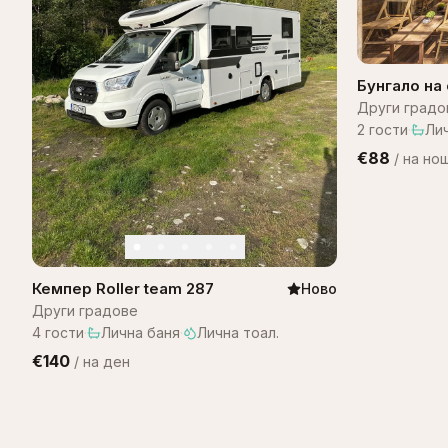
Бунгало на 
Bungalow B
Други градо
2
гости
·
Ли
€88
/
на но
Кемпер Roller team 287
Ново
Други градове
4
гости
·
Лична баня
·
Лична тоал.
€140
/
на ден