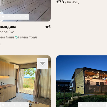
€78
/
на нощ
Самодива
5
опол Еко
чна баня
·
Лична тоал.
щ