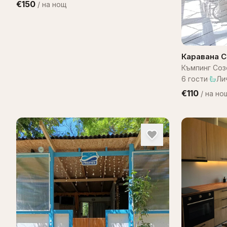
€150
/
на нощ
Каравана 
Къмпинг Соз
6
гости
·
Ли
€110
/
на но