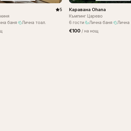
Каравана Ohana
5
киня
Къмпинг Царево
чна баня
·
Лична тоал.
6
гости
·
Лична баня
·
Лична 
€100
ощ
/
на нощ