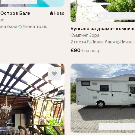
а Остров Бали
Ново
ве
чна баня
·
Лична тоал.
Бунгало за двама– къмпин
ЗОРА
щ
Къмпинг Зора
2
гости
·
Лична баня
·
Лична 
€90
/
на нощ