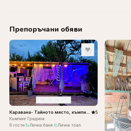
Препоръчани обяви
Каравана- Тайното място, къмпинг
5
градина
Къмпинг Градина
6
гости
·
Лична баня
·
Лична тоал.