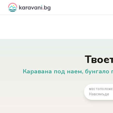
Skip to content
Твое
Каравана под наем, бунгало 
МЕСТОПОЛОЖЕ
Навсякъде