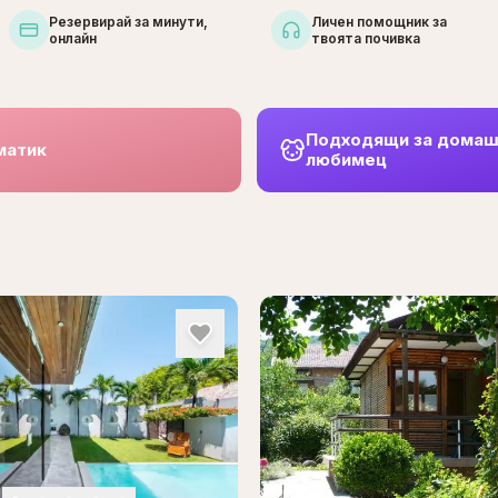
Резервирай за минути,
Личен помощник за
онлайн
твоята почивка
Подходящи за дома
матик
любимец