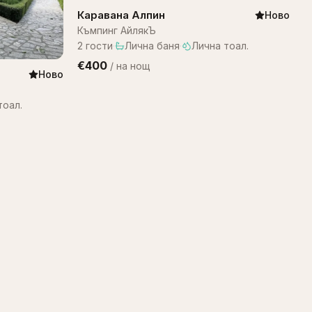
Каравана Алпин
Ново
Къмпинг АйлякЪ
2
гости
·
Лична баня
·
Лична тоал.
€400
/
на нощ
Ново
тоал.