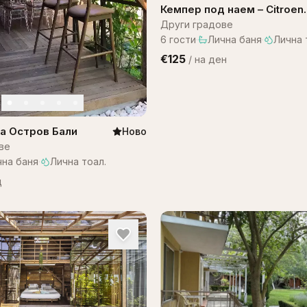
Кемпер под наем – Citroen
Campervan
Други градове
6
гости
·
Лична баня
·
Лична 
€125
/
на ден
 на Остров Бали
Ново
ве
чна баня
·
Лична тоал.
щ