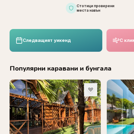
Стотици проверени
места навън
Следващият уикенд
С кли
Популярни каравани и бунгала