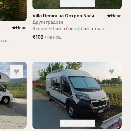
Villa Denira на Остров Бали
Ново
Други градове
г
Ново
6
гости
·
Лична баня
·
Лична тоал.
€102
/
на нощ
тоал.