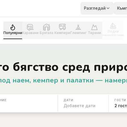
Разгледай
Към
Лодки
Популярни
Каравани
Бунгала
Кемпери
Глемпинг
Терени
очаквайте скоро
то бягство сред прир
под наем, кемпер и палатки — намер
НИЕ
ДАТИ
ГОСТИ
Добавете дати
2 гос