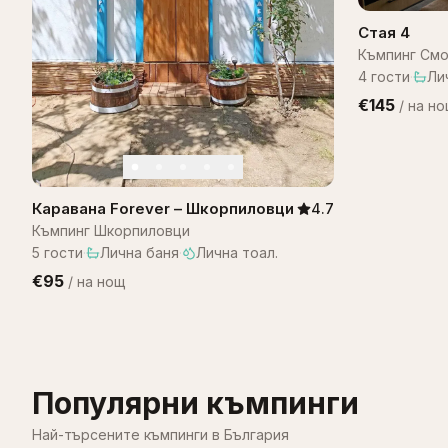
Стая 4
Къмпинг Смо
4
гости
·
Ли
€145
/
на н
Каравана Forever – Шкорпиловци
4.7
Къмпинг Шкорпиловци
5
гости
·
Лична баня
·
Лична тоал.
€95
/
на нощ
Популярни къмпинги
Най-търсените къмпинги в България