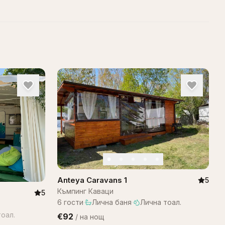
Anteya Caravans 1
5
Къмпинг Каваци
5
6
гости
·
Лична баня
·
Лична тоал.
оал.
€92
/
на нощ