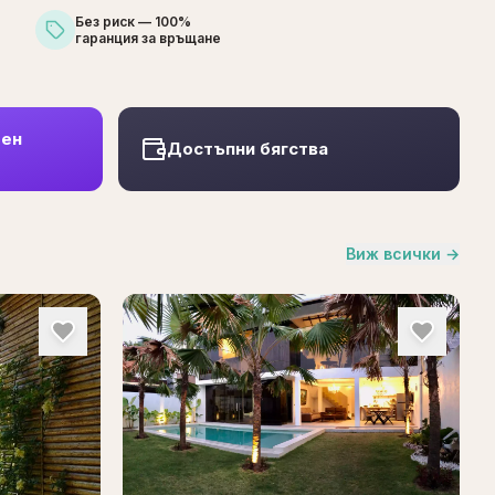
Без риск — 100%
гаранция за връщане
шен
Достъпни бягства
Виж всички
→