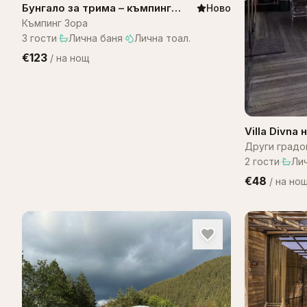
Бунгало за трима – къмпинг
Ново
Зора
Къмпинг Зора
3
гости
·
Лична баня
·
Лична тоал.
€123
/
на нощ
Villa Divna
Други градо
2
гости
·
Ли
€48
/
на но